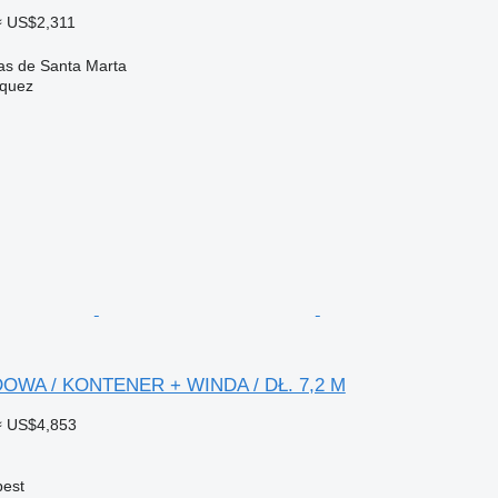
≈ US$2,311
s de Santa Marta
zquez
OWA / KONTENER + WINDA / DŁ. 7,2 M
≈ US$4,853
est