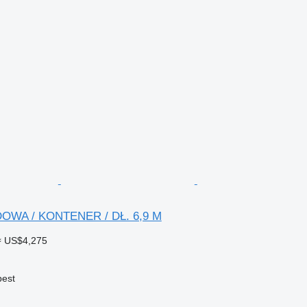
OWA / KONTENER / DŁ. 6,9 M
≈ US$4,275
est