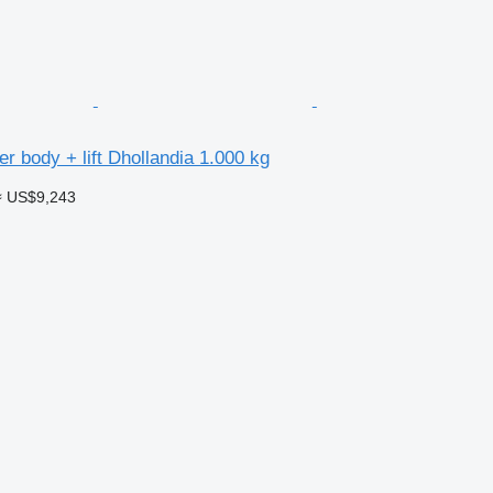
r body + lift Dhollandia 1.000 kg
≈ US$9,243