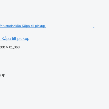
Kåpa till pickup
000
≈ €1,368
6
年