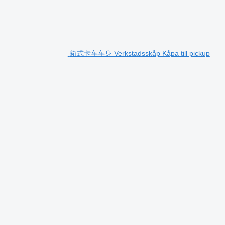
箱式卡车车身 Verkstadsskåp Kåpa till pickup