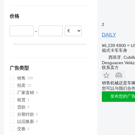
意大利
乌克兰
爱沙尼亚
价格
波兰
2
荷兰
–
西班牙
DAILY
瑞典
¥6,239
€800
≈ U
罗马尼亚
箱式卡车车身
显示全部
西班牙, Cubilla
Desguaces Velá
联系卖方
广告类型
销售
销售机械还是车
拍卖
您可以与我们合
厂家直销
发布您的广
租赁
贷款
分期付款
以旧换新
交换