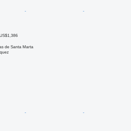
 US$1,386
s de Santa Marta
zquez