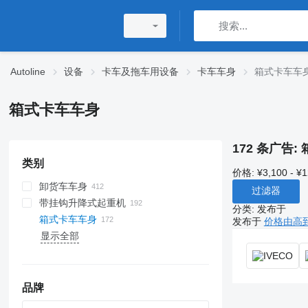
Autoline
设备
卡车及拖车用设备
卡车车身
箱式卡车车
箱式卡车车身
172 条广告:
类别
价格:
¥3,100 - ¥
卸货车车身
过滤器
带挂钩升降式起重机
分类
:
发布于
箱式卡车车身
发布于
价格由高
显示全部
品牌