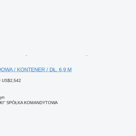
OWA / KONTENER / DŁ. 6,9 M
≈ US$2,542
yn
SKI" SPÓŁKA KOMANDYTOWA