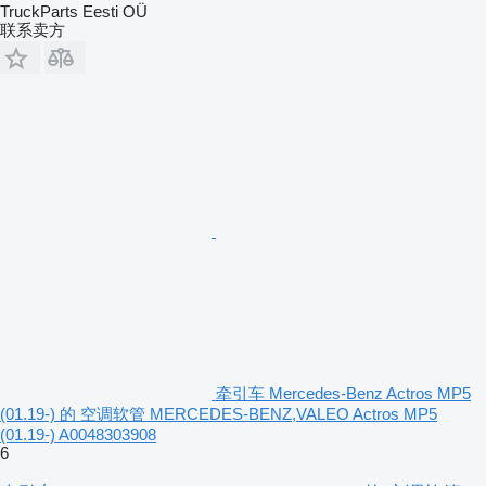
TruckParts Eesti OÜ
联系卖方
牵引车 Mercedes-Benz Actros MP5
(01.19-) 的 空调软管 MERCEDES-BENZ,VALEO Actros MP5
(01.19-) A0048303908
6