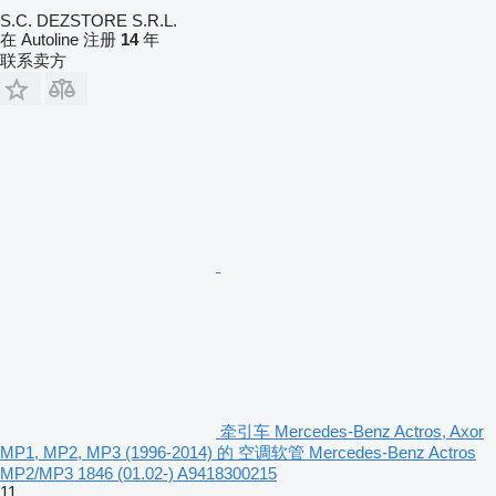
S.C. DEZSTORE S.R.L.
在 Autoline 注册
14
年
联系卖方
牵引车 Mercedes-Benz Actros, Axor
MP1, MP2, MP3 (1996-2014) 的 空调软管 Mercedes-Benz Actros
MP2/MP3 1846 (01.02-) A9418300215
11