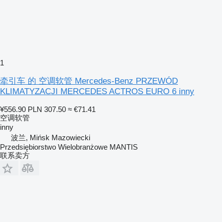
1
牵引车 的 空调软管 Mercedes-Benz PRZEWÓD
KLIMATYZACJI MERCEDES ACTROS EURO 6 inny
¥556.90
PLN 307.50
≈ €71.41
空调软管
inny
波兰, Mińsk Mazowiecki
Przedsiębiorstwo Wielobranżowe MANTIS
联系卖方