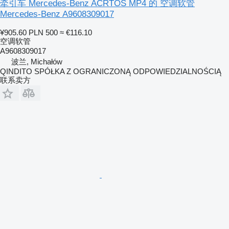
牵引车 Mercedes-Benz ACRTOS MP4 的 空调软管
Mercedes-Benz A9608309017
¥905.60
PLN 500
≈ €116.10
空调软管
A9608309017
波兰, Michałów
QINDITO SPÓŁKA Z OGRANICZONĄ ODPOWIEDZIALNOŚCIĄ
联系卖方