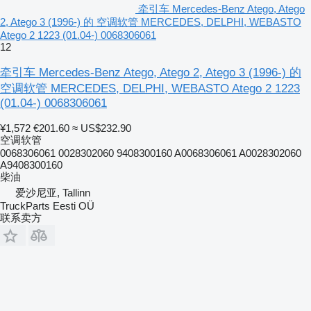
牵引车 Mercedes-Benz Atego, Atego
2, Atego 3 (1996-) 的 空调软管 MERCEDES, DELPHI, WEBASTO
Atego 2 1223 (01.04-) 0068306061
12
牵引车 Mercedes-Benz Atego, Atego 2, Atego 3 (1996-) 的
空调软管 MERCEDES, DELPHI, WEBASTO Atego 2 1223
(01.04-) 0068306061
¥1,572
€201.60
≈ US$232.90
空调软管
0068306061 0028302060 9408300160 A0068306061 A0028302060
A9408300160
柴油
爱沙尼亚, Tallinn
TruckParts Eesti OÜ
联系卖方