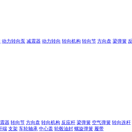
柱
动力转向泵
减震器
动力转向
转向机构
转向节
方向盘
梁弹簧
震器
转向节
方向盘
转向机构
反应杆
梁弹簧
空气弹簧
转向连杆
杆端
支架
车轮轴承
中心盖
轮毂油封
螺旋弹簧
履带