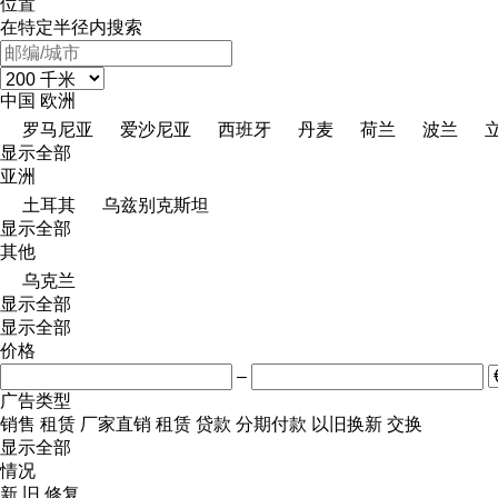
位置
在特定半径内搜索
中国
欧洲
罗马尼亚
爱沙尼亚
西班牙
丹麦
荷兰
波兰
显示全部
亚洲
土耳其
乌兹别克斯坦
显示全部
其他
乌克兰
显示全部
显示全部
价格
–
广告类型
销售
租赁
厂家直销
租赁
贷款
分期付款
以旧换新
交换
显示全部
情况
新
旧
修复