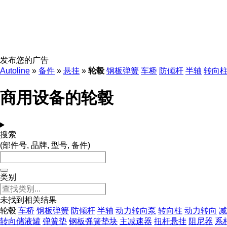
发布您的广告
Autoline
»
备件
»
悬挂
»
轮毂
钢板弹簧
车桥
防倾杆
半轴
转向
商用设备的轮毂
搜索
(部件号, 品牌, 型号, 备件)
类别
未找到相关结果
轮毂
车桥
钢板弹簧
防倾杆
半轴
动力转向泵
转向柱
动力转向
减
转向储液罐
弹簧垫
钢板弹簧垫块
主减速器
扭杆悬挂
阻尼器
系