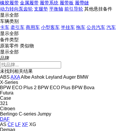
橡胶履带
金属履带
履带系统
履带板
履帶鏈
动力转向泵齿轮
支腿垫
平衡轴
前引导轮
其他悬挂备件
显示全部
车辆类别
卡车
牵引车
商用车
小型客车
半挂车
拖车
公共汽车
汽车
显示全部
备件类型
原装零件
类似物
显示全部
品牌
未找到相关结果
ABS
AXA
Albe
Ashok Leyland
Auger
BMW
X-Series
BPW ECO Plus 2
BPW ECO Plus
BPW
Bova
Futura
Case
321
Citroen
Berlingo
C-series
Jumpy
DAF
AS
CF
LF
XF
XG
Demag