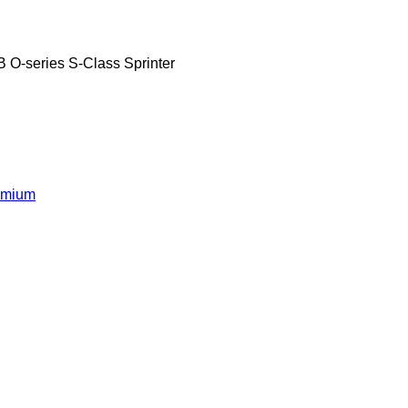
B
O-series
S-Class
Sprinter
emium