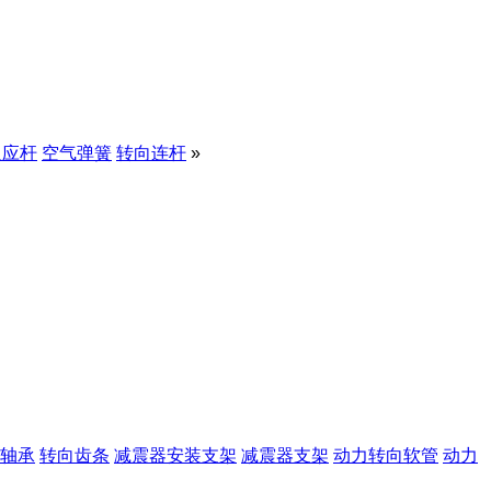
反应杆
空气弹簧
转向连杆
»
轴承
转向齿条
减震器安装支架
减震器支架
动力转向软管
动力