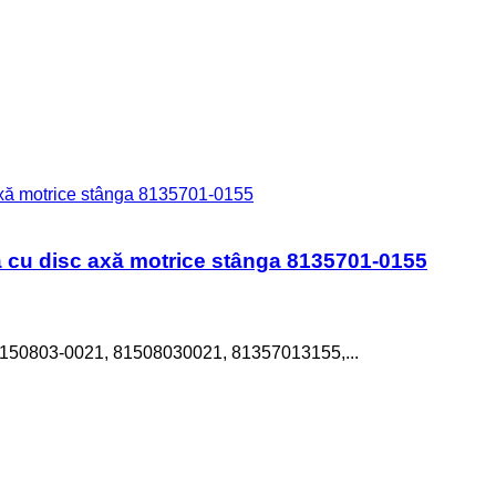
u disc axă motrice stânga 8135701-0155
150803-0021, 81508030021, 81357013155,...