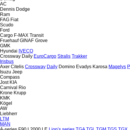
AC
Dennis
Dodge
Ram
FAG
Fiat
Scudo
Ford
Cargo
F-MAX
Transit
Fruehauf
GINAF
Grove
GMK
Hyundai
IVECO
Crossway
Daily
EuroCargo
Stralis
Trakker
Irisbus
Axer
Citelis
Crossway
Daily
Domino
Evadys
Karosa
Magelys
P
Isuzu
Jeep
Compass
Jost
KIA
Carnival
Rio
Krone
Krupp
KMK
Kögel
AW
Liebherr
LTM
MAN
A-series
F90
L2000
LE
Lion's series
TGA
TGL
TGM
TGS
TGX