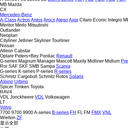
MB
Mazda
CX
Mercedes-Benz
A-Class
Actros
Antos
Arocs
Atego
Axor
Citaro
Econic
Integro
M
Meritor
Merlo
Mitsubishi
Outlander
Neoplan
Cityliner
Jetliner
Skyliner
Tourliner
Nissan
Atleon
Cabstar
Optare
Peters+Bey
Pontiac
Renault
G-series
Magnum
Manager
Mascott
Maxity
Midliner
Midlum
Pr
Ror
SAF
SKF
SMB
Sampa
Scania
G-series
K-series
P-series
R-series
Schmitz Cargobull
Schmitz Rotos
Solaris
Alpino
Urbino
Spicer
Timken
Toyota
RAV4
VDL Jonckheere
VDL
Volkswagen
LT
Volvo
7700
9700
9900
A-series
B-series
FH
FL
FM
FMX
VNL
Wielton
ZF
显示全部