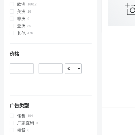
欧洲
美洲
荷兰
非洲
波兰
墨西哥
亚洲
德国
美国
摩洛哥
其他
比利时
尼日利亚
阿拉伯联合酋长国
立陶宛
坦桑尼亚
日本
乌克兰
西班牙
津巴布韦
乌兹别克斯坦
智利
价格
捷克
格鲁吉亚
阿根廷
匈牙利
土耳其
秘鲁
–
显示全部
沙特阿拉伯
摩尔多瓦
巴西
广告类型
销售
厂家直销
租赁