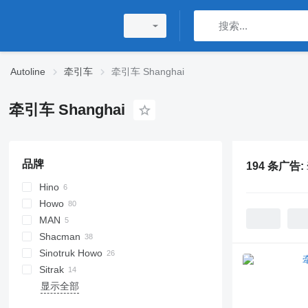
Autoline
牵引车
牵引车 Shanghai
牵引车 Shanghai
品牌
194 条广告:
Hino
Howo
700
MAN
A-series
Shacman
TGX
Actros
G-series
Sinotruk Howo
F3000
Sitrak
M3000
371
显示全部
X3000
NX
C7H
X5000
T7H
G7