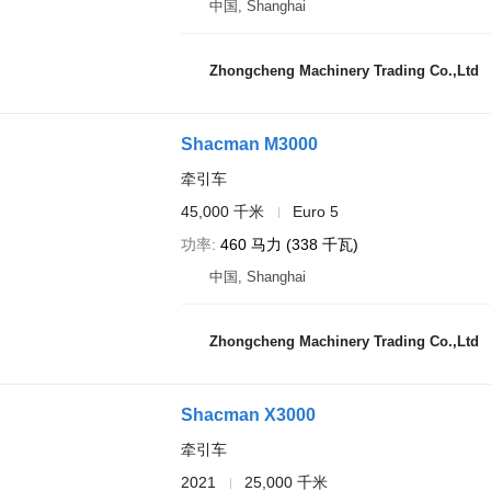
中国, Shanghai
Zhongcheng Machinery Trading Co.,Ltd
Shacman M3000
牵引车
45,000 千米
Euro 5
功率
460 马力 (338 千瓦)
中国, Shanghai
Zhongcheng Machinery Trading Co.,Ltd
Shacman X3000
牵引车
2021
25,000 千米