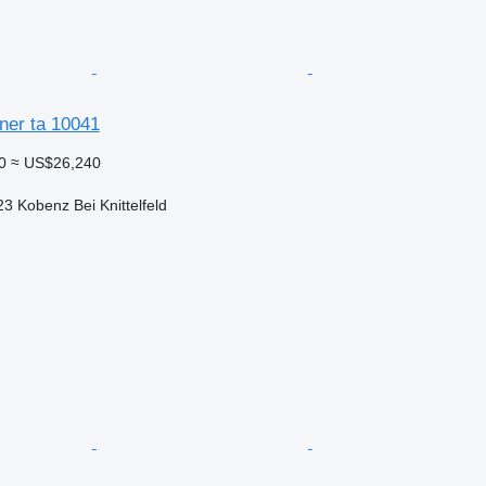
ner ta 10041
0
≈ US$26,240
 Kobenz Bei Knittelfeld