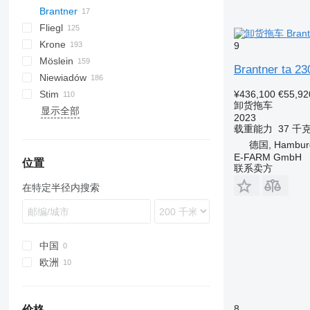
Brantner
TPW
PSX
Gigant
Jupiter
Fliegl
Z-series
Merkury
TA
1205
A Transporter
3 series
BPA
PT
202
CSD
Debon
Cargos
T 38
HW
A1010
LVA
A-series
L-series
S-series
DURUS
MAX
Ducato
Krone
Z
2260
CarGo
Gold
A 1018
TDK
STBZ
ASW
FLA
HTS
819
AC
STN
CP
DRA
2 JPZL
Azure
TPG
Garant
HAR
GH
MV
D-series
TA 10041
9
Möslein
2270
Race Transporter
ZDK
DK
HW
8328
STZ
PE
Indigo
HA
HMA
GX
TV
S-series
ADP
GP
AW
A-series
Eurolohr
837300
MAC
G-series
SL
Actros
K-series
TA 16045 XXL
Z 18051
Brantner ta 23
Niewiadów
2300
T Transporter
DTS
8527
TU
HK
HSA
T-series
AZ
YWE
Maxilohr
856102
MZDA
Antos
T-series
KA
8560
Stim
4260
EDK
HN
Profi Liner
ZFHB
856103
Arocs
THT
T-series
N-series
HK
ASDV
240
T-series
OS
OL
MXD
PV
Chieftain
PT
REDK
Kaiser
Pegasus
8551
CD
InterCombi
AFW
BDF
AP
AGL
SG
¥436,100
€55,92
卸货拖车
显示全部
5420
HKL
HS
SD
ZK
870100
TKO
EURO
TUE
TBD
TV
T185
RUTDK
AWF
PA
AW
Giga-Vitesse
CHT
Formula
Car Flat
VA
AWZ
PC
D-series
2023
SDS
HT
ZZ
ZW
TP
TXD
T285
KO
TPA
ZP
TCH
Trio
Universal
BDF
PRS
载重能力
37 千
TDK
HUK
TTT
T286
MEGA
Uno
PS
德国, Hambur
E-FARM GmbH
TMK
Xanthos Aero
Tandem
T663
S-series
位置
联系卖方
TPS
T669
SCB
在特定半径内搜索
TSK
T672
SGF
TTS
T679
SKI
TWP
T680
ZKI
ZPS
T683
ZKO
中国
ZWP
T700
ZWF
欧洲
T900
德国
奥地利
8
价格