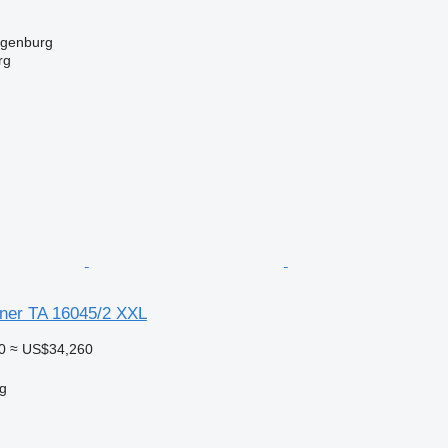
genburg
rg
tner TA 16045/2 XXL
0
≈ US$34,260
g