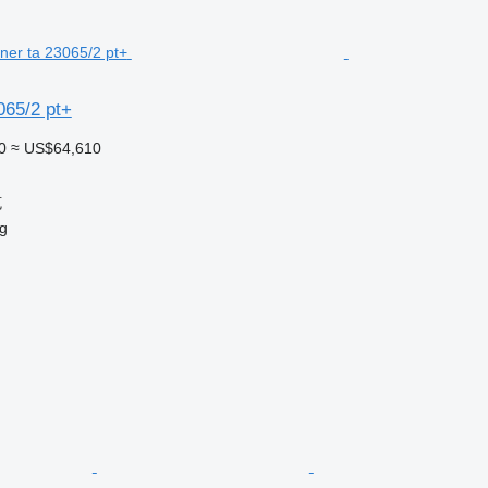
065/2 pt+
0
≈ US$64,610
克
g