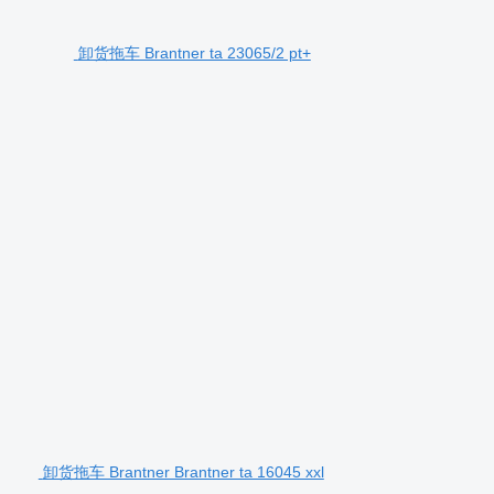
卸货拖车 Brantner ta 23065/2 pt+
卸货拖车 Brantner Brantner ta 16045 xxl