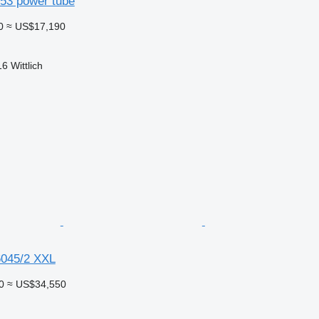
053 power tube
0
≈ US$17,190
 Wittlich
6045/2 XXL
0
≈ US$34,550