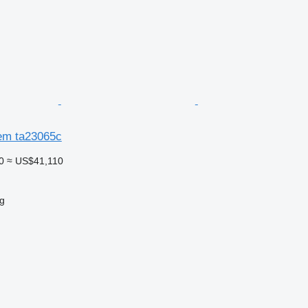
em ta23065c
0
≈ US$41,110
g