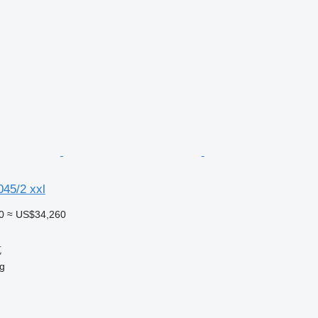
045/2 xxl
0
≈ US$34,260
克
g