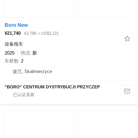
Boro New
¥21,740
€2,788
≈ US$3,221
设备拖车
2025
情况
新
车桥数
2
波兰, Skalmierzyce
"BORO" CENTRUM DYSTRYBUCJI PRZYCZEP