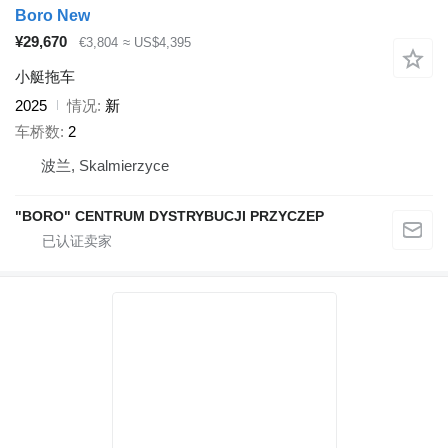
Boro New
¥29,670
€3,804
≈ US$4,395
小艇拖车
2025
情况
新
车桥数
2
波兰, Skalmierzyce
"BORO" CENTRUM DYSTRYBUCJI PRZYCZEP