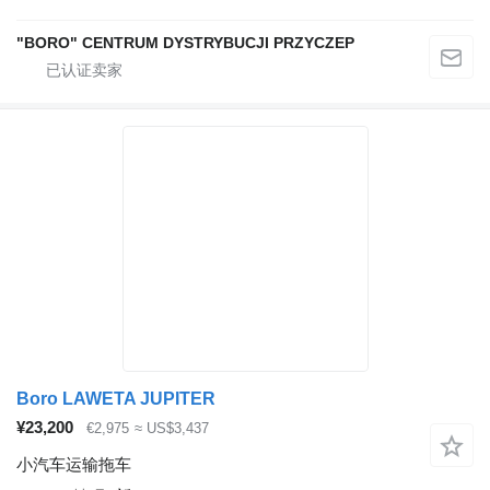
"BORO" CENTRUM DYSTRYBUCJI PRZYCZEP
Boro LAWETA JUPITER
¥23,200
€2,975
≈ US$3,437
小汽车运输拖车