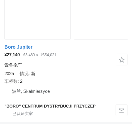
Boro Jupiter
¥27,140
€3,480
≈ US$4,021
设备拖车
2025
情况
新
车桥数
2
波兰, Skalmierzyce
"BORO" CENTRUM DYSTRYBUCJI PRZYCZEP