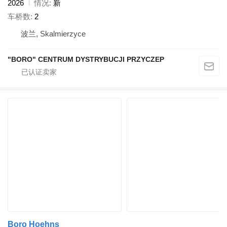
2026
情况
新
车桥数
2
波兰, Skalmierzyce
"BORO" CENTRUM DYSTRYBUCJI PRZYCZEP
Boro Hoehns