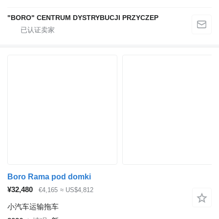
"BORO" CENTRUM DYSTRYBUCJI PRZYCZEP
Boro Rama pod domki
¥32,480
€4,165
≈ US$4,812
小汽车运输拖车