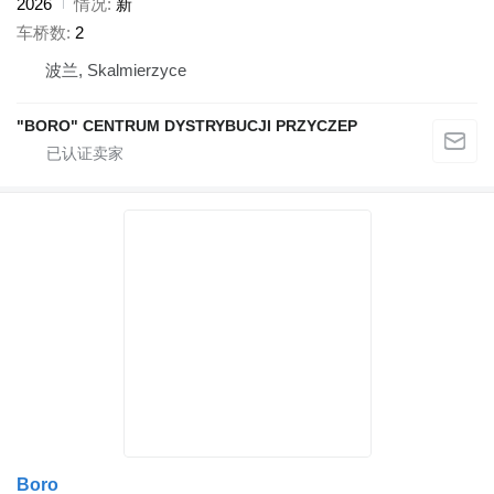
2026
情况
新
车桥数
2
波兰, Skalmierzyce
"BORO" CENTRUM DYSTRYBUCJI PRZYCZEP
Boro