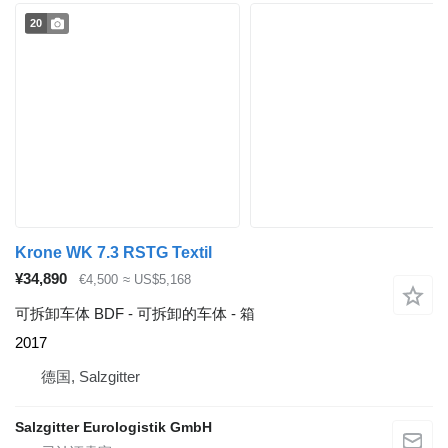
20
Krone WK 7.3 RSTG Textil
¥34,890
€4,500
≈ US$5,168
可拆卸车体 BDF - 可拆卸的车体 - 箱
2017
德国, Salzgitter
Salzgitter Eurologistik GmbH