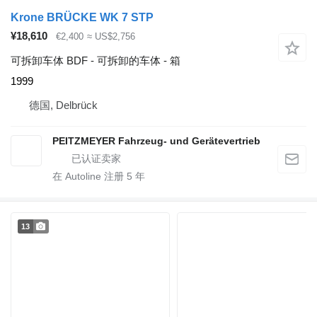
Krone BRÜCKE WK 7 STP
¥18,610
€2,400
≈ US$2,756
可拆卸车体 BDF - 可拆卸的车体 - 箱
1999
德国, Delbrück
PEITZMEYER Fahrzeug- und Gerätevertrieb
在 Autoline 注册
5
年
13