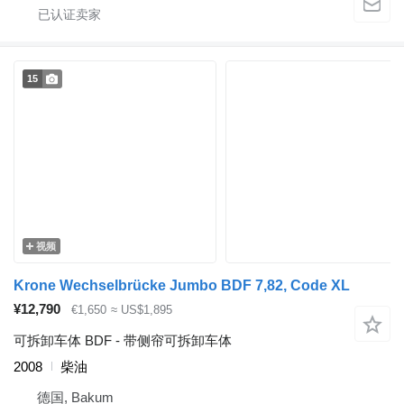
15
视频
Krone Wechselbrücke Jumbo BDF 7,82, Code XL
¥12,790
€1,650
≈ US$1,895
可拆卸车体 BDF - 带侧帘可拆卸车体
2008
柴油
德国, Bakum