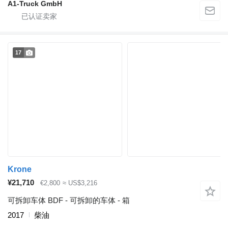
A1-Truck GmbH
17
Krone
¥21,710
€2,800
≈ US$3,216
可拆卸车体 BDF - 可拆卸的车体 - 箱
2017
柴油