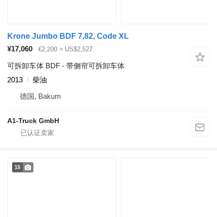
Krone Jumbo BDF 7,82, Code XL
¥17,060
€2,200
≈ US$2,527
可拆卸车体 BDF - 带侧帘可拆卸车体
2013
柴油
德国, Bakum
A1-Truck GmbH
15