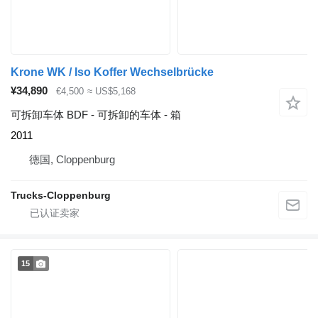
Krone WK / Iso Koffer Wechselbrücke
¥34,890
€4,500
≈ US$5,168
可拆卸车体 BDF - 可拆卸的车体 - 箱
2011
德国, Cloppenburg
Trucks-Cloppenburg
15