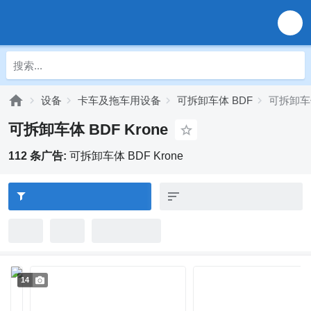
设备
卡车及拖车用设备
可拆卸车体 BDF
可拆卸车体 
可拆卸车体 BDF Krone
112 条广告:
可拆卸车体 BDF Krone
14