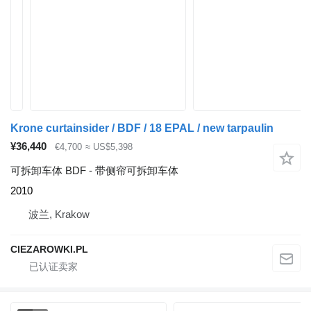
Krone curtainsider / BDF / 18 EPAL / new tarpaulin
¥36,440
€4,700
≈ US$5,398
可拆卸车体 BDF - 带侧帘可拆卸车体
2010
波兰, Krakow
CIEZAROWKI.PL