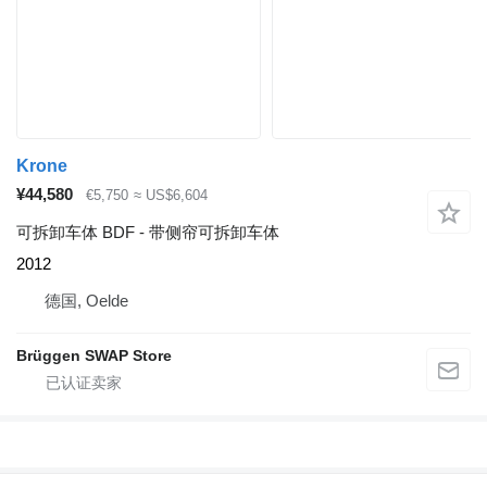
Krone
¥44,580
€5,750
≈ US$6,604
可拆卸车体 BDF - 带侧帘可拆卸车体
2012
德国, Oelde
Brüggen SWAP Store