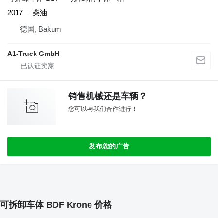
2017
柴油
德国, Bakum
A1-Truck GmbH
销售机械还是车辆？
您可以与我们合作进行！
发布您的广告
可拆卸车体 BDF Krone 价格