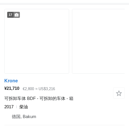
17
Krone
¥21,710
€2,800
≈ US$3,216
可拆卸车体 BDF - 可拆卸的车体 - 箱
2017
柴油
德国, Bakum