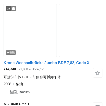
16
视频
Krone Wechselbrücke Jumbo BDF 7,82, Code XL
¥14,340
€1,850
≈ US$2,125
可拆卸车体 BDF - 带侧帘可拆卸车体
2008
柴油
德国, Bakum
A1-Truck GmbH