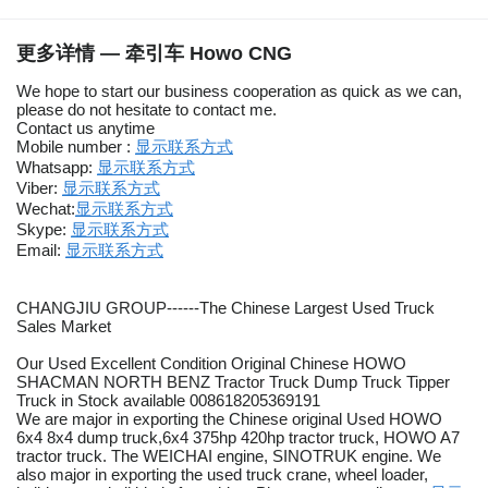
更多详情 — 牵引车 Howo CNG
We hope to start our business cooperation as quick as we can,
please do not hesitate to contact me.
Contact us anytime
Mobile number :
显示联系方式
Whatsapp:
显示联系方式
Viber:
显示联系方式
Wechat:
显示联系方式
Skype:
显示联系方式
Email:
显示联系方式
CHANGJIU GROUP------The Chinese Largest Used Truck
Sales Market
Our Used Excellent Condition Original Chinese HOWO
SHACMAN NORTH BENZ Tractor Truck Dump Truck Tipper
Truck in Stock available 008618205369191
We are major in exporting the Chinese original Used HOWO
6x4 8x4 dump truck,6x4 375hp 420hp tractor truck, HOWO A7
tractor truck. The WEICHAI engine, SINOTRUK engine. We
also major in exporting the used truck crane, wheel loader,