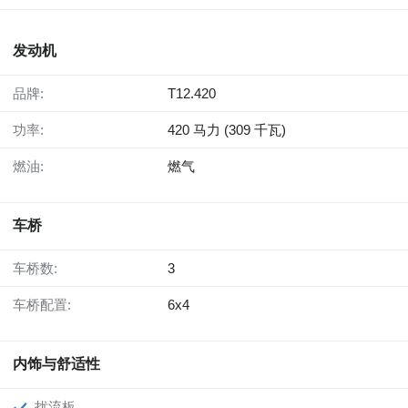
发动机
品牌:
T12.420
功率:
420 马力 (309 千瓦)
燃油:
燃气
车桥
车桥数:
3
车桥配置:
6x4
内饰与舒适性
扰流板