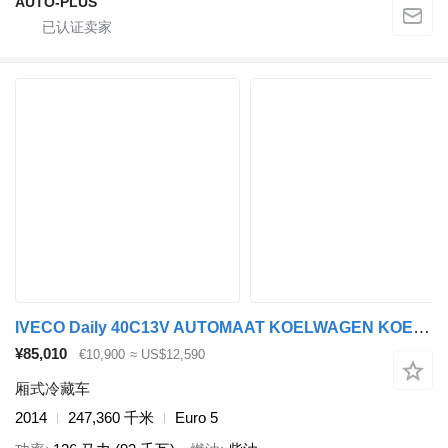
AUTO-PLUS
IVECO Daily 40C13V AUTOMAAT KOELWAGEN KOELAUTO
¥85,010
€10,900
≈ US$12,590
厢式冷藏车
2014
247,360 千米
Euro 5