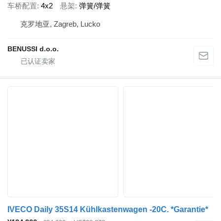
车桥配置
4x2
悬架
弹簧/弹簧
克罗地亚, Zagreb, Lucko
BENUSSI d.o.o.
IVECO Daily 35S14 Kühlkastenwagen -20C. *Garantie*