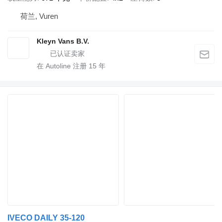
荷兰, Vuren
Kleyn Vans B.V.
在 Autoline 注册
15
年
IVECO DAILY 35-120