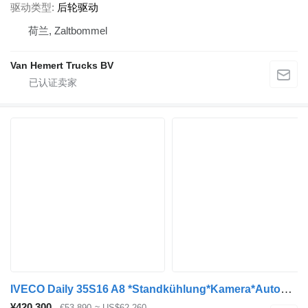
驱动类型
后轮驱动
荷兰, Zaltbommel
Van Hemert Trucks BV
IVECO Daily 35S16 A8 *Standkühlung*Kamera*Automatik*
¥420,300
€53,890
≈ US$62,260