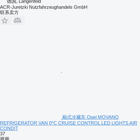
德国, Langenfeld
ACR-Juretzki Nutzfahrzeughandels GmbH
联系卖方
厢式冷藏车 Opel MOVANO
REFRIGERATOR VAN 0*C CRUISE CONTROL LED LIGHTS AIR
CONDIT
37
视频