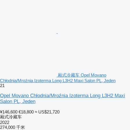
厢式冷藏车 Opel Movano
Chłodnia/Mroźnia Izoterma Long L3H2 Maxi Salon PL, Jeden
21
Opel Movano Chłodnia/Mroźnia Izoterma Long L3H2 Maxi
Salon PL, Jeden
¥146,600
€18,800
≈ US$21,720
厢式冷藏车
2022
274,000 千米