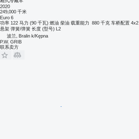
厢式冷藏车
2020
249,000 千米
Euro 6
功率
122 马力 (90 千瓦)
燃油
柴油
载重能力
880 千克
车桥配置
4x2
悬架
弹簧/弹簧
长度 (型号)
L2
波兰, Bralin k/Kępna
P.W. GRIB
联系卖方