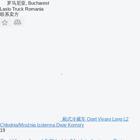
罗马尼亚, Bucharest
Laslo Truck Romania
联系卖方
厢式冷藏车 Opel Vivaro Long L2
Chłodnia/Mroźnia Izoterma Dwie Komory
19