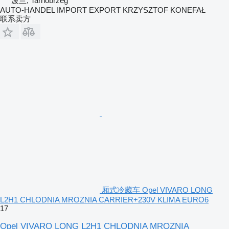
波兰, Tarnobrzeg
AUTO-HANDEL IMPORT EXPORT KRZYSZTOF KONEFAŁ
联系卖方
厢式冷藏车 Opel VIVARO LONG
L2H1 CHLODNIA MROZNIA CARRIER+230V KLIMA EURO6
17
Opel VIVARO LONG L2H1 CHLODNIA MROZNIA