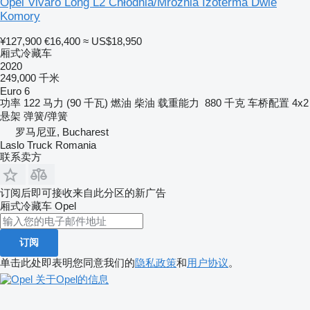
Opel Vivaro Long L2 Chłodnia/Mroźnia Izoterma Dwie
Komory
¥127,900
€16,400
≈ US$18,950
厢式冷藏车
2020
249,000 千米
Euro 6
功率
122 马力 (90 千瓦)
燃油
柴油
载重能力
880 千克
车桥配置
4x2
悬架
弹簧/弹簧
罗马尼亚, Bucharest
Laslo Truck Romania
联系卖方
订阅后即可接收来自此分区的新广告
厢式冷藏车
Opel
订阅
单击此处即表明您同意我们的
隐私政策
和
用户协议
。
关于Opel的信息