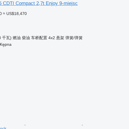
5 CDTI Compact 2,7t Enjoy 9-miejsc
0
≈ US$18,470
8 千瓦)
燃油
柴油
车桥配置
4x2
悬架
弹簧/弹簧
/Kępna
tock