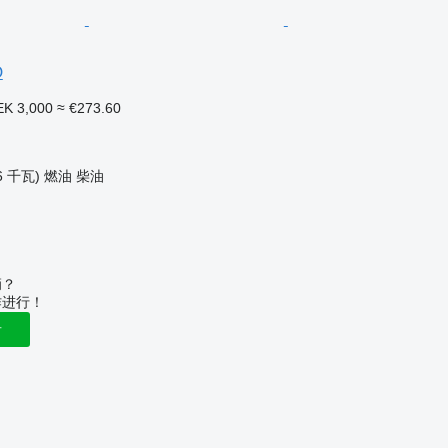
O
EK 3,000
≈ €273.60
6 千瓦)
燃油
柴油
辆？
作进行！
告