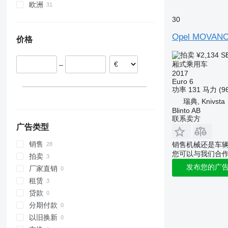
欧洲
荷兰
30
德国
Opel MOVAN
价格
波兰
意大利
¥2,134
S
厢式乘用车
–
捷克
2017
西班牙
Euro 6
功率
131 马力 (9
爱沙尼亚
瑞典, Knivsta
瑞典
Blinto AB
显示全部
联系卖方
广告类型
销售
销售机械还是车
您可以与我们合
拍卖
发布您的广
厂家直销
租赁
贷款
分期付款
以旧换新