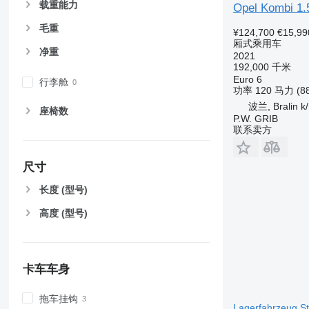
载重能力
Opel Kombi 1.
毛重
¥124,700
€15,99
厢式乘用车
净重
2021
192,000 千米
Euro 6
行李舱
功率
120 马力 (8
波兰, Bralin k
座椅数
P.W. GRIB
联系卖方
尺寸
长度 (型号)
高度 (型号)
卡车车身
拖车挂钩
Lagerfahrzeug S