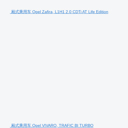
厢式乘用车 Opel Zafira, L1H1 2.0 CDTi AT Life Edition
厢式乘用车 Opel VIVARO, TRAFIC BI TURBO