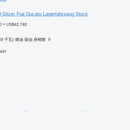
 Sitzer Fiat Ducato Lagerfahrzeug Stock
0
≈ US$42,740
03 千瓦)
燃油
柴油
座椅数
9
mbH