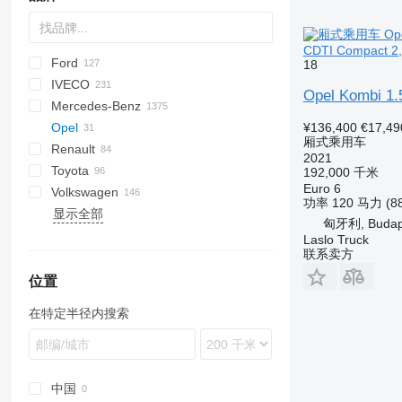
CDTI Compact 2,7
Ford
Express
Jumper
Ducato
18
IVECO
Jumpy
Scudo
E-series
32213
Liesse
H-series
Opel Kombi 1.
Mercedes-Benz
L-series
Daily
Daily
TGE
eDeliver
¥136,400
€17,49
Opel
Tourneo
Ferqui Sunrise
Citaro
D-series
Caravan
厢式乘用车
Renault
Transit
Mago
EQV
Civilian
Combo
Boxer
2021
Toyota
Mobi
MB
Interstar
Movano
Expert
Master
S-series
192,000 千米
Euro 6
Volkswagen
Rapido
O-series
NV
Vivaro
Partner
T-series
Alphard
2206
Movano 2.2
功率
120 马力 (8
显示全部
Wing
Spica
Primastar
Zafira
Traveller
Trafic
Coaster
California
Vivaro 1.5
匈牙利, Budap
Sprinter
Serena
Hiace
Caravelle
Vivaro 1.6
Laslo Truck
联系卖方
Travego
Noah
Crafter
V-Class
Proace
LT
位置
Vario
Verso
Multivan
在特定半径内搜索
Viano
Voxy
Transporter
Vito
eSprinter
eVito
中国