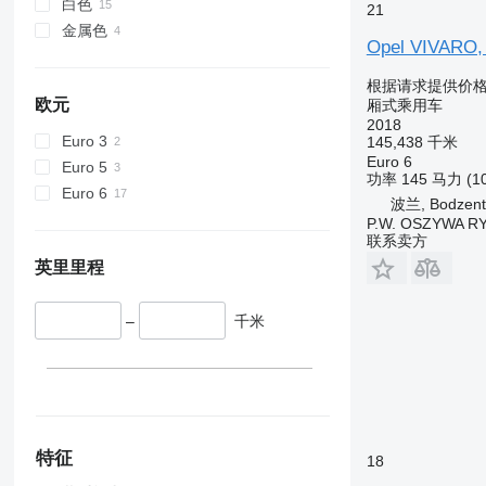
白色
21
金属色
Opel VIVARO,
根据请求提供价
欧元
厢式乘用车
2018
Euro 3
145,438 千米
Euro 6
Euro 5
功率
145 马力 (1
Euro 6
波兰, Bodzent
P.W. OSZYWA R
联系卖方
英里里程
–
千米
特征
18