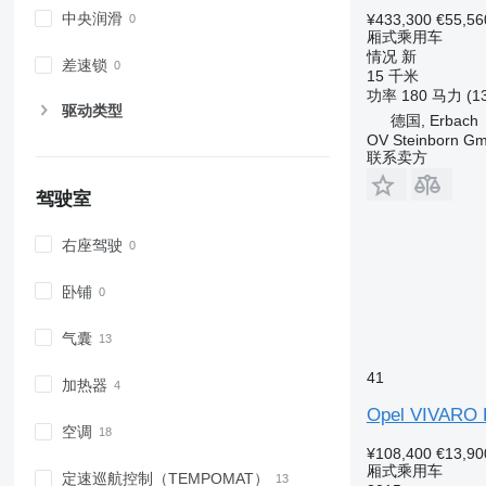
中央润滑
¥433,300
€55,56
厢式乘用车
情况
新
差速锁
15 千米
功率
180 马力 (1
驱动类型
德国, Erbach
OV Steinborn G
联系卖方
驾驶室
右座驾驶
卧铺
气囊
41
加热器
Opel VIVARO
空调
¥108,400
€13,90
厢式乘用车
定速巡航控制（TEMPOMAT）