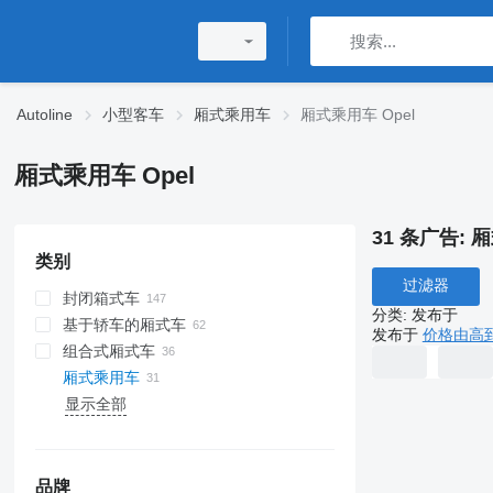
Autoline
小型客车
厢式乘用车
厢式乘用车 Opel
厢式乘用车 Opel
31 条广告:
厢
类别
过滤器
封闭箱式车
分类
:
发布于
基于轿车的厢式车
发布于
价格由高
组合式厢式车
厢式乘用车
显示全部
品牌