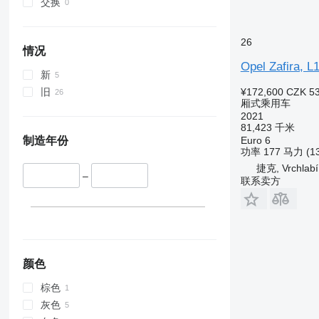
交换
26
情况
Opel Zafira, L
新
¥172,600
CZK 53
旧
厢式乘用车
2021
81,423 千米
Euro 6
制造年份
功率
177 马力 (1
捷克, Vrchlabí
–
联系卖方
颜色
棕色
灰色