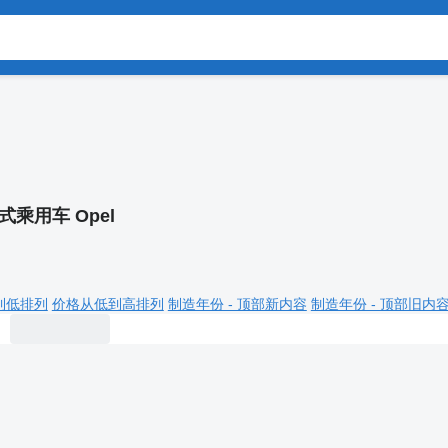
式乘用车 Opel
到低排列
价格从低到高排列
制造年份 - 顶部新内容
制造年份 - 顶部旧内