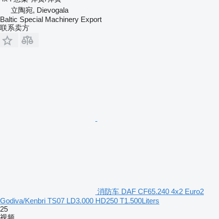
立陶宛, Dievogala
Baltic Special Machinery Export
联系卖方
消防车 DAF CF65.240 4x2 Euro2
Godiva/Kenbri TS07 LD3.000 HD250 T1.500Liters
25
视频