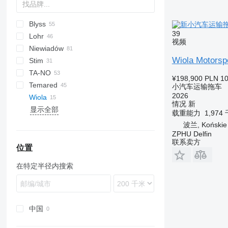
Blyss
39
Lohr
Jupiter
A Transporter
视频
Niewiadów
Race Transporter
Eurolohr
Wiola Motorsp
Stim
T Transporter
Maxilohr
N-series
Pegasus
TA-NO
¥198,900
PLN 10
Temared
Formula
小汽车运输拖车
2026
Wiola
Trio
Car Flat
情况
新
显示全部
Uno
Universal
载重能力
1,974
波兰, Końskie
ZPHU Delfin
联系卖方
位置
在特定半径内搜索
中国