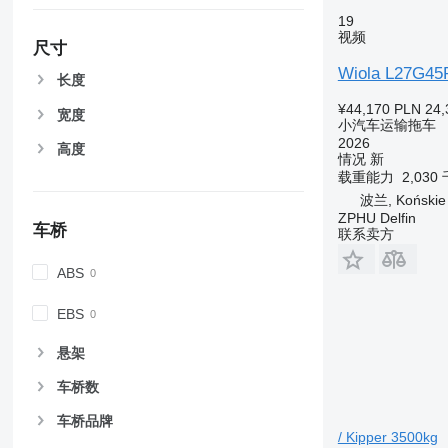
19
视频
尺寸
Wiola L27G45
长度
¥44,170
PLN 24,
宽度
小汽车运输拖车
2026
高度
情况
新
载重能力
2,030
波兰, Końskie
ZPHU Delfin
车桥
联系卖方
ABS
EBS
悬架
车桥数
车桥品牌
/ Kipper 3500kg