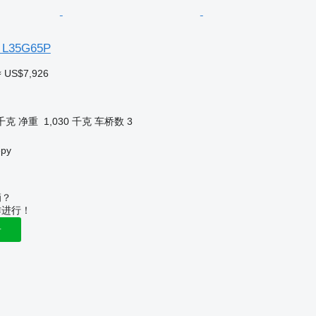
a L35G65P
≈ US$7,926
 千克
净重
1,030 千克
车桥数
3
epy
辆？
作进行！
告