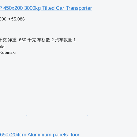
 450x200 3000kg Tilted Car Transporter
900
≈ €5,086
 千克
净重
660 千克
车桥数
2
汽车数量
1
ałd
Kubiński
650x204cm Aluminium panels floor