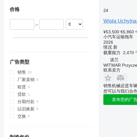
价格
24
Wiola Uchyln
–
¥53,500
€6,860
小汽车运输拖车
2026
情况
新
载重能力
2,470
波兰
广告类型
WITMAR Przycz
联系卖方
销售
厂家直销
销售机械还是车
租赁
您可以与我们合
贷款
发布您的广
分期付款
以旧换新
交换