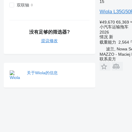
15
双联轴
Wiola L35G50P
¥49,670
€6,369
小汽车运输拖车
没有足够的筛选器?
2026
情况
新
提议修改
载重能力
2,564
波兰, Nowa Só
MAZZO - Maciej 
联系卖方
关于Wiola的信息