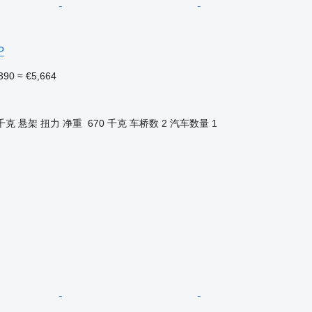
P
390
≈ €5,664
 千克
悬架
扭力
净重
670 千克
车桥数
2
汽车数量
1