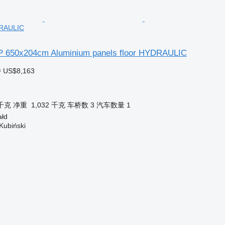
DRAULIC
P 650x204cm Aluminium panels floor HYDRAULIC
≈ US$8,163
 千克
净重
1,032 千克
车桥数
3
汽车数量
1
ałd
Kubiński