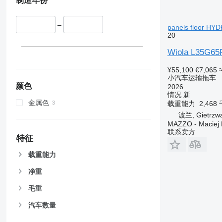
制造年份
–
panels floor HY
20
Wiola L35G65
¥55,100
€7,065
小汽车运输拖车
颜色
2026
情况
新
金属色
载重能力
2,468
波兰, Gietrzw
MAZZO - Maciej 
联系卖方
特征
载重能力
净重
毛重
汽车数量