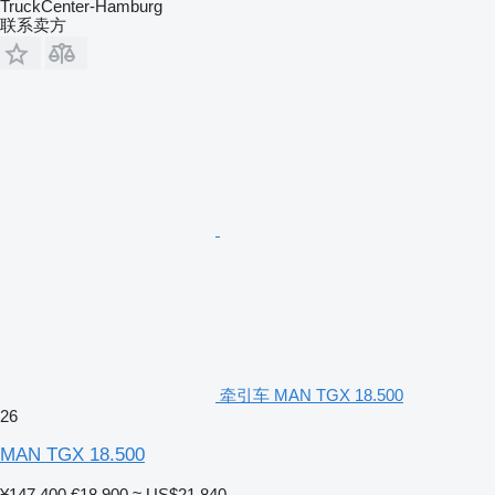
TruckCenter-Hamburg
联系卖方
牵引车 MAN TGX 18.500
26
MAN TGX 18.500
¥147,400
€18,900
≈ US$21,840