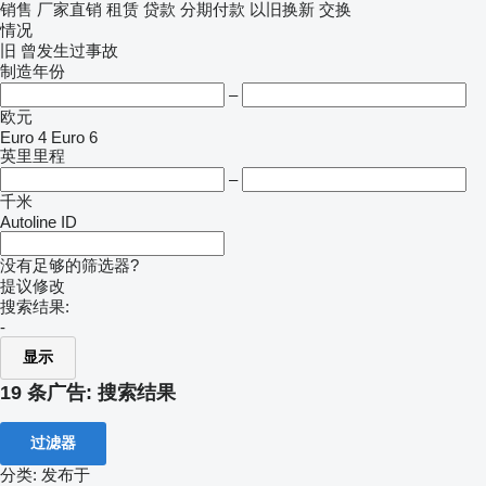
销售
厂家直销
租赁
贷款
分期付款
以旧换新
交换
情况
旧
曾发生过事故
制造年份
–
欧元
Euro 4
Euro 6
英里里程
–
千米
Autoline ID
没有足够的筛选器?
提议修改
搜索结果:
-
显示
19 条广告:
搜索结果
过滤器
分类
:
发布于