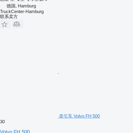
德国, Hamburg
TruckCenter-Hamburg
联系卖方
牵引车 Volvo FH 500
30
Volvo FH 500