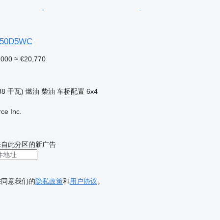
50D5WC
,000
≈ €20,770
38 千瓦)
燃油
柴油
车桥配置
6x4
e Inc.
来自此分区的新广告
您同意我们的
隐私政策
和
用户协议
。