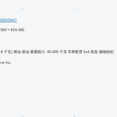
50D5WC
,300
≈ €24,490
16 千瓦)
燃油
柴油
载重能力
40,000 千克
车桥配置
6x4
悬架
抛物线的
e Inc.