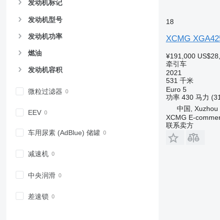
发动机标记
发动机型号
18
发动机功率
XCMG XGA42
燃油
¥191,000
US$28
牵引车
发动机容积
2021
531 千米
Euro 5
微粒过滤器
功率
430 马力 (3
中国, Xuzhou
EEV
XCMG E-commerc
联系卖方
车用尿素 (AdBlue) 储罐
减速机
中央润滑
差速锁