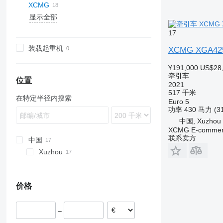
XCMG
XF
S-Way
TGA
Arocs
389
D Wide
K-series
F3000
375
G7
T-series
LT
A-series
4900
显示全部
XG
Stralis
TGE
Atego
G-series
L-series
H3000
380
C
T-Way
TGL
Axor
K-series
LB
M3000
C7H
F88
17
Trakker
TGM
LK
Kerax
P-series
X3000
Max
F89
装载起重机
XCMG XGA42
Turbostar
TGS
MB
Magnum
R-series
X5000
NX
FE
X-Way
TGX
S-Class
Major
S-series
X6000
T5G
FH
¥191,000
US$28
牵引车
SK
Manager
T-series
T7H
FL
位置
2021
SL-Class
Mascott
FM
517 千米
在特定半径内搜索
Sprinter
Master
FMX
Euro 5
功率
430 马力 (3
Zetros
Premium
G-series
中国, Xuzhou
eActros
T-series
L-series
XCMG E-commerc
N-series
联系卖方
中国
PL
Xuzhou
S-series
VNL
价格
–