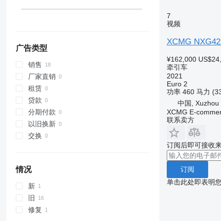
7
视频
XCMG NXG42
广告类型
¥162,000
US$24
销售
牵引车
2021
厂家直销
Euro 2
租赁
功率
460 马力 (3
贷款
中国, Xuzhou
XCMG E-commerc
分期付款
联系卖方
以旧换新
交换
订阅后即可接收
订阅
情况
单击此处即表明
新
旧
修复