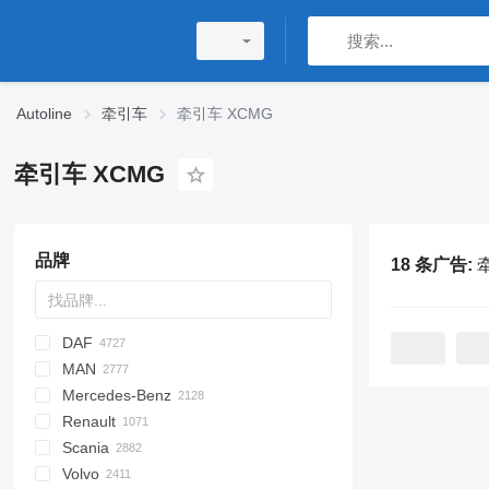
Autoline
牵引车
牵引车 XCMG
牵引车 XCMG
品牌
18 条广告:
DAF
HD
MAN
AS
SLT
CA
1848
Auman
CL
700
GENLYON
A-series
Daily
7600
5410
T-series
Mercedes-Benz
CF
J7
Cargo
BJ
Cascadia
ZZ
EuroCargo
8600
W-series
F90
543205
CH
Renault
LF
JH6
E-series
EuroStar
ProStar
KAT
F-series
A-Class
Canter
Cabstar
377
Scania
Pony
F-MAX
Eurotech
Lion's series
R-series
Actros
386
C-series
ROC
Volvo
XD
Transit
Magirus
NL series
Antos
387
D-series
G-series
F2000
371
C7H
1491
Phoenix
Crafter