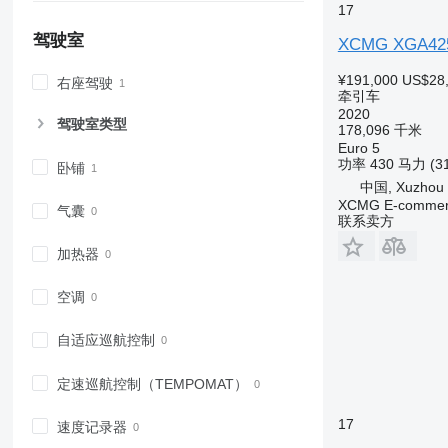
17
驾驶室
XCMG XGA42
¥191,000
US$28
右座驾驶
牵引车
2020
驾驶室类型
178,096 千米
Euro 5
功率
430 马力 (3
卧铺
中国, Xuzhou
XCMG E-commerc
气囊
联系卖方
加热器
空调
自适应巡航控制
定速巡航控制（TEMPOMAT）
17
速度记录器