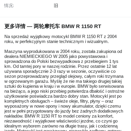
情况:
旧
更多详情 — 两轮摩托车 BMW R 1150 RT
Na sprzedaż wyjątkowy motocykl BMW R 1150 RT z 2004
roku, w perfekcyjnym stanie technicznym i wizualnym.
Maszyna wyprodukowana w 2004 roku, została zakupiona od
dealera NIEMIECKIEGO W 2005 jako powystawowa i
sprowadzona do Polski bezwypadkowa z przebiegiem 1 tys
km. Od tamtej pory w naszej rodzinie. Przez ostatnie 12 lat
używana sporadycznie 2-3 razy w sezonie, oczywiście co
sezon przeprowadzany przegląd olejowy, całym roki trzymana
w ogrzewanym garażu. Myślę że nie ma takiego drugiej takiej
sztuki do kupienia w kraju i w europie. BMW było serwisowana
na bieżąco, a jego niski przebieg potwierdza dbałość i ostrożne
użytkowanie poświadcza bardzo dobry stan. Motocykl jest po
kompletnych obsługach – świeże oleje, filtry, płyny – oraz
wyposażony w nowe opony i nowy akumulator, dzięki czemu
jest w pełni przygotowany do jazdy bez żadnych dodatkowych
nakładów. BMW R 1150 RT to model ceniony za komfort,
niezawodność i wyjątkowe właściwości jezdne, co czyni go
idealnym wyborem zarówno na długie trasy, jak i codzienną
jazdę. Motocykl jest garażowany, niezwykle zadbany, gotowy