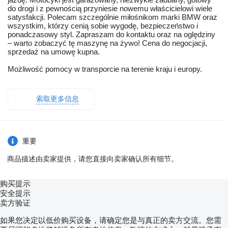
do drogi i z pewnością przyniesie nowemu właścicielowi wiele
satysfakcji. Polecam szczególnie miłośnikom marki BMW oraz
wszystkim, którzy cenią sobie wygodę, bezpieczeństwo i
ponadczasowy styl. Zapraszam do kontaktu oraz na oględziny
– warto zobaczyć tę maszynę na żywo! Cena do negocjacji,
sprzedaż na umowę kupna.
Możliwość pomocy w transporcie na terenie kraju i europy.
索取更多信息
重要
商品描述由卖家提供，请您直接向卖家确认所有细节。
购买提示
安全提示
卖方验证
如果您决定以低价购买设备，请确定您是与真正的卖方交流。您需