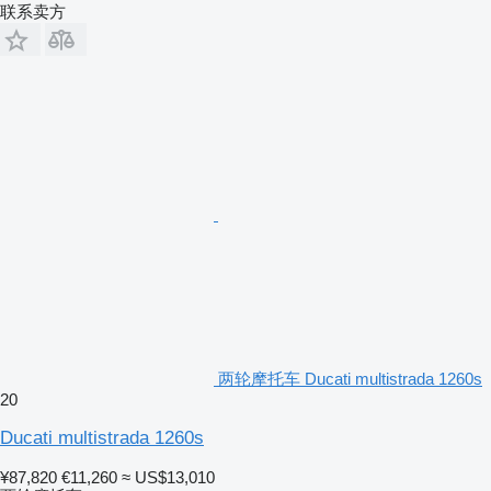
联系卖方
两轮摩托车 Ducati multistrada 1260s
20
Ducati multistrada 1260s
¥87,820
€11,260
≈ US$13,010