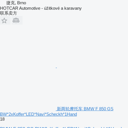
捷克, Brno
HOTCAR Automotive - úžitkové a karavany
联系卖方
新两轮摩托车 BMW F 850 GS
BW*2xKoffer*LED*Navi*Scheckh*1Hand
18