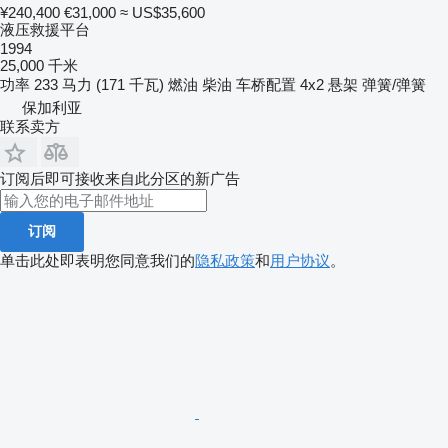
¥240,400
€31,000
≈ US$35,600
液压救援平台
1994
25,000 千米
功率
233 马力 (171 千瓦)
燃油
柴油
车桥配置
4x2
悬架
弹簧/弹簧
保加利亚
联系卖方
订阅后即可接收来自此分区的新广告
订阅
单击此处即表明您同意我们的
隐私政策
和
用户协议
。