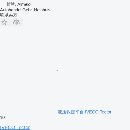
荷兰, Almelo
Autohandel Gebr. Heinhuis
联系卖方
液压救援平台 IVECO Tector
10
IVECO Tector