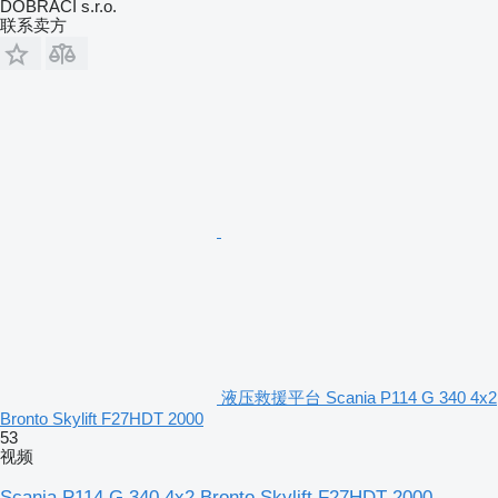
DOBRACI s.r.o.
联系卖方
液压救援平台 Scania P114 G 340 4x2
Bronto Skylift F27HDT 2000
53
视频
Scania P114 G 340 4x2 Bronto Skylift F27HDT 2000