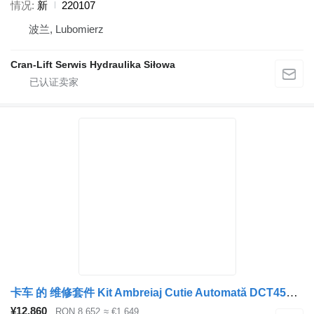
情况
新
220107
波兰, Lubomierz
Cran-Lift Serwis Hydraulika Siłowa
卡车 的 维修套件 Kit Ambreiaj Cutie Automată DCT450 Powershift Ford/Volvo OEM BW
¥12,860
RON 8,652
≈ €1,649