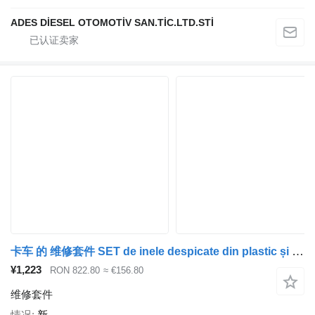
ADES DİESEL OTOMOTİV SAN.TİC.LTD.STİ
卡车 的 维修套件 SET de inele despicate din plastic și teflon pentru Mercedes-Ben
¥1,223
RON 822.80
≈ €156.80
维修套件
情况
新