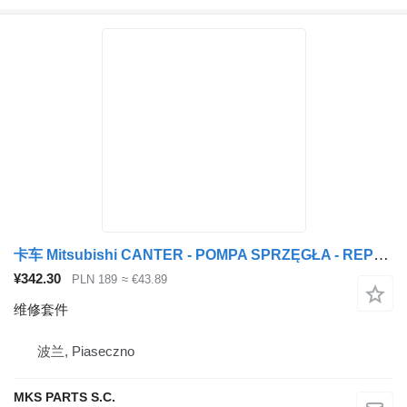
卡车 Mitsubishi CANTER - POMPA SPRZĘGŁA - REPERATURKA 的 维修套件
¥342.30
PLN 189
≈ €43.89
维修套件
波兰, Piaseczno
MKS PARTS S.C.