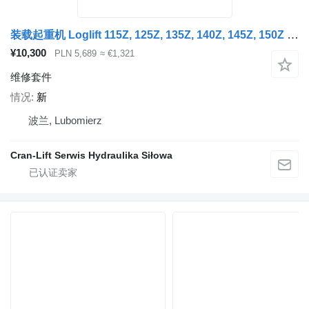
装载起重机 Loglift 115Z, 125Z, 135Z, 140Z, 145Z, 150Z 的 维修套件 Zestaw serwisowy kolumny słupa
¥10,300
PLN 5,689
≈ €1,321
维修套件
情况
新
波兰, Lubomierz
Cran-Lift Serwis Hydraulika Siłowa