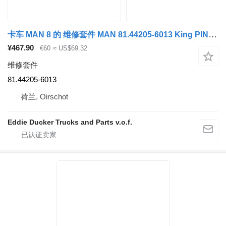
卡车 MAN 8 的 维修套件 MAN 81.44205-6013 King PIN KIT NEW
¥467.90
€60
≈ US$69.32
维修套件
81.44205-6013
荷兰, Oirschot
Eddie Ducker Trucks and Parts v.o.f.