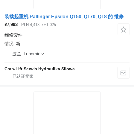
装载起重机 Palfinger Epsilon Q150, Q170, Q18 的 维修套件 Zestaw serwisowy kolumny słupa
¥7,993
PLN 4,413
≈ €1,025
维修套件
情况
新
波兰, Lubomierz
Cran-Lift Serwis Hydraulika Siłowa