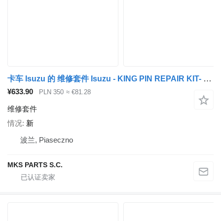
卡车 Isuzu 的 维修套件 Isuzu - KING PIN REPAIR KIT- ZESTAW NAPRAWCZY ZWROTNICY
¥633.90
PLN 350
≈ €81.28
维修套件
情况
新
波兰, Piaseczno
MKS PARTS S.C.