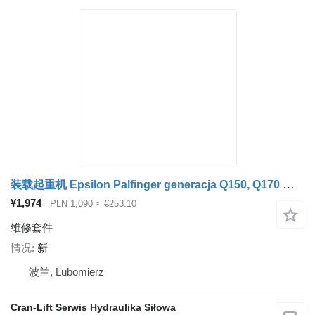
装载起重机 Epsilon Palfinger generacja Q150, Q170 的 维修套件 Zestaw uszczelnień obrotu
¥1,974
PLN 1,090
≈ €253.10
维修套件
情况
新
波兰, Lubomierz
Cran-Lift Serwis Hydraulika Siłowa