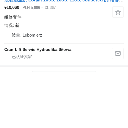
¥10,660
PLN 5,886
≈ €1,367
维修套件
情况
新
波兰, Lubomierz
Cran-Lift Serwis Hydraulika Siłowa