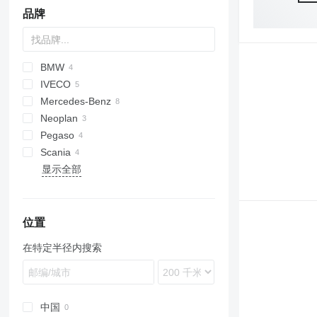
品牌
BMW
IVECO
4-Series
Transit
Mercedes-Benz
M-Series
Daily
Recreo
3CX
Wrangler
A-series
Neoplan
X-Series
Integro
Pegaso
Intouro
Atleon
Scania
Vito
Cabstar
Midliner
显示全部
R-series
C-HR
Golf
8700
Transporter
位置
在特定半径内搜索
中国