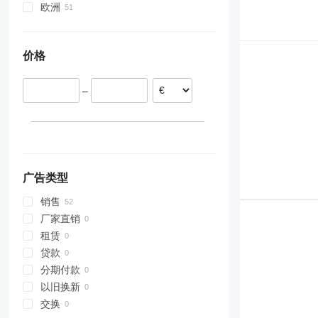
欧洲
西班牙
罗马尼亚
价格
波兰
拉脱维亚
–
葡萄牙
爱沙尼亚
德国
比利时
广告类型
销售
厂家直销
租赁
贷款
分期付款
以旧换新
交换