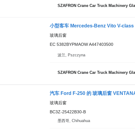
SZAFRON Crane Car Truck Machinery Gl
小型客车 Mercedes-Benz Vito V-cl
玻璃后窗
EC 5382BYPMAOW A447403500
波兰, Pszczyna
SZAFRON Crane Car Truck Machinery Gl
汽车 Ford F-250 的 玻璃后窗 VENTANA
玻璃后窗
BC3Z-25422B30-B
墨西哥, Chihuahua