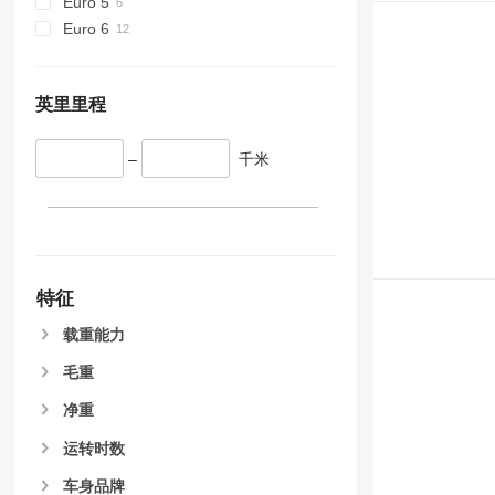
Euro 5
Euro 6
英里里程
–
千米
特征
载重能力
毛重
净重
运转时数
车身品牌