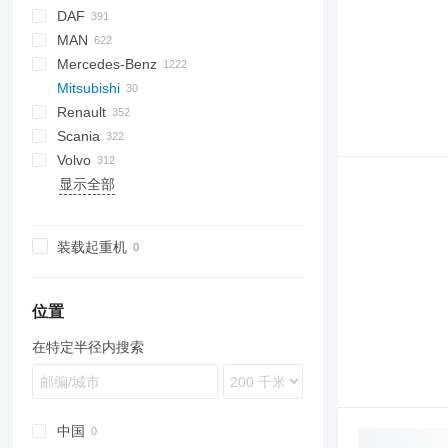
DAF
D-series
200 - series
A series
2-Series
B-series
Nordic
BU
BPO
CK
Express
Berlingo
C-series
MAN
M-series
X-Series
Scandia
CityCat
Tahoe
Jumper
AS
Eagle
DFL
90
TKB
Doblo
S-series
3542D
T series
Auman
FL
53
C series
C-series
G-series
Citymaster
HW
700
HMF
C
ZZ
P-series
EX-series
L-series
Daily
4300
ELF
N-Series
M-series
C
43118
65053
SDR
A-series
B-series
PB
Defender
Mercedes-Benz
CityFant
Jumpy
CF
Elite
120
Virtus
Ducato
Cargo
BJ
X series
T-series
Hamster
Ranger
ST
H-series
W-series
EuroCargo
7400
FVR
X-series
V-series
F-series
ICC
F8
5336
DLK
PN
Mitsubishi
LF
200
Scudo
Explorer
W-series
Jonas
HD-series
Eurofire
PayStar
Forward
KM
KAT
Actros
Canter
Renault
XB
850
Talento
F-series
Scrubmaster
Eurotech
WorkStar
M-Series
KSM
L2000
Antos
Canter
M-series
ANCR
Stratos
CR
Atlas
Blitz
320
Boxer
Porter
TCI
Husky
T130
Axeo
530
Scania
XD
1100
Ranger
Magirus
NPR
MIC
LE
Arocs
TREMO
SR
Atleon
Movano
Expert
Leitwolf
T131
SA
540
C-series
RB48
Canter 7C
Volvo
XF
1300
Tourneo
S-Way
NQR
NL series
Atego
Cabstar
Vivaro
T-series
T132
560
D-series
G-series
M25H
Cityjet
SL
F3000
371
E-series
244
LT
13S23
815
800
FM
Dyna
4320
Amarok
Canter FE
显示全部
YA
5000
Transit
Stralis
TGA
Axor
Caravan
580
D Wide
L-series
Minor
Cleango
L3000
17S
Phoenix
6100
Hiace
Constellation
B-series
131
6000
T-Way
TGE
Econic
NT
5000
G-series
LB
SK
M3000
19S
T-series
6400
Hilux
Crafter
C
MINI
Trakker
TGL
LAF
NV
5002
K-series
P-series
Stratos
1491
7200
Land Cruiser
LT
FE
装载起重机
X-Way
TGM
LK
Patrol
Kerax
R-series
Swingo
7300
Transporter
FH
TGS
SK
Primastar
Manager
S-series
A-series
Up
FL
TGX
Sprinter
Urvan
Mascott
T-series
M-series
Virtus
FM
位置
Unimog
Master
T-series
FMX
在特定半径内搜索
Vario
Maxity
N-series
Vito
Midliner
S-series
Midlum
Terberg
Premium
XC
中国