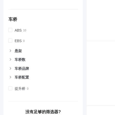
车桥
ABS
EBS
悬架
车桥数
车桥品牌
车桥配置
提升桥
没有足够的筛选器?