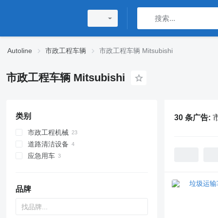
Autoline
市政工程车辆
市政工程车辆 Mitsubishi
市政工程车辆 Mitsubishi
类别
30 条广告:
市
市政工程机械
道路清洁设备
垃圾运输车
应急用车
真空吸污车
道路清扫车
下水道喷洗车
铺砂机
消防车
带挂钩升降式装卸车
救护车
品牌
组合式下水道清洁车
可翻卸料斗卡车