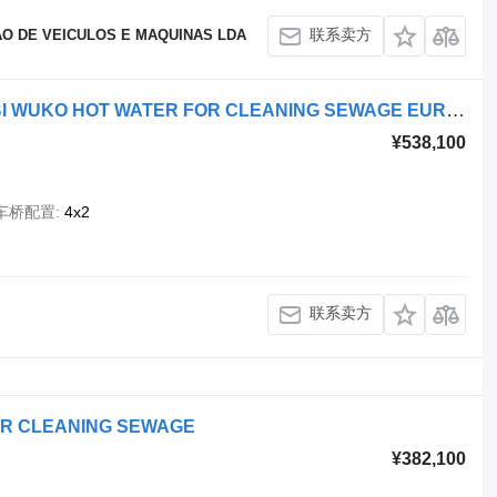
联系卖方
O DE VEICULOS E MAQUINAS LDA
Mitsubishi ROM KOKS SMART COMBI WUKO HOT WATER FOR CLEANING SEWAGE EURO 6
¥538,100
车桥配置
4x2
联系卖方
FOR CLEANING SEWAGE
¥382,100