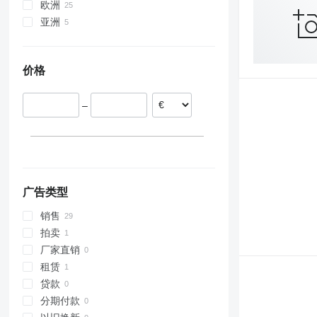
T-series
欧洲
Trafic
亚洲
波兰
德国
日本
英国
土耳其
价格
法国
葡萄牙
–
荷兰
立陶宛
广告类型
销售
拍卖
厂家直销
租赁
贷款
分期付款