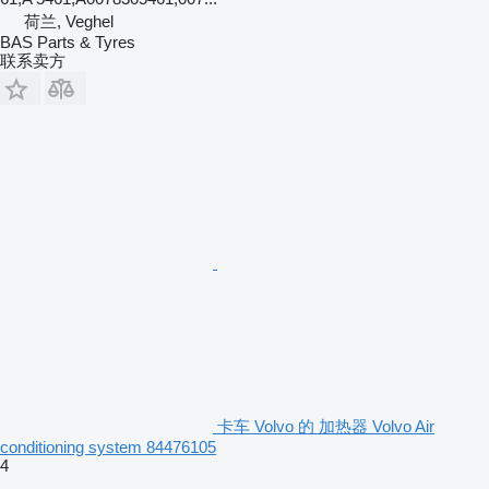
荷兰, Veghel
BAS Parts & Tyres
联系卖方
卡车 Volvo 的 加热器 Volvo Air
conditioning system 84476105
4