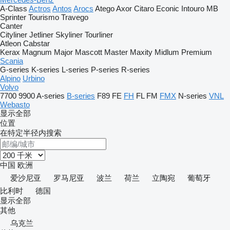
A-Class
Actros
Antos
Arocs
Atego
Axor
Citaro
Econic
Intouro
MB
Sprinter
Tourismo
Travego
Canter
Cityliner
Jetliner
Skyliner
Tourliner
Atleon
Cabstar
Kerax
Magnum
Major
Mascott
Master
Maxity
Midlum
Premium
Scania
G-series
K-series
L-series
P-series
R-series
Alpino
Urbino
Volvo
7700
9900
A-series
B-series
F89
FE
FH
FL
FM
FMX
N-series
VNL
Webasto
显示全部
位置
在特定半径内搜索
中国
欧洲
爱沙尼亚
罗马尼亚
波兰
荷兰
立陶宛
葡萄牙
比利时
德国
显示全部
其他
乌克兰