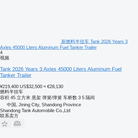
新燃料半挂车 Tank 2026 Years 3
Axles 45000 Liters Aluminum Fuel Tanker Trailer
4
视频
Tank 2026 Years 3 Axles 45000 Liters Aluminum Fuel
Tanker Trailer
¥219,400
US$32,500
≈ €28,130
燃料半挂车
容积
45 立方米
悬架
弹簧/弹簧
车桥数
3
5 隔间
中国, Jining City, Shandong Province
Shandong Tank Automobile Co.,Ltd
联系卖方