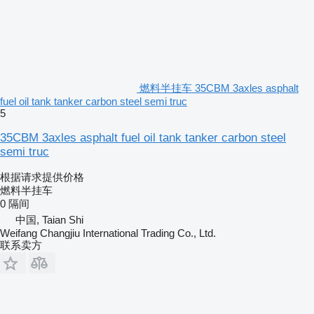
燃料半挂车 35CBM 3axles asphalt
fuel oil tank tanker carbon steel semi truc
5
35CBM 3axles asphalt fuel oil tank tanker carbon steel
semi truc
根据请求提供价格
燃料半挂车
0 隔间
中国, Taian Shi
Weifang Changjiu International Trading Co., Ltd.
联系卖方