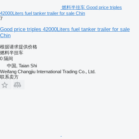
燃料半挂车 Good price triples
42000Liters fuel tanker trailer for sale Chin
7
Good price triples 42000Liters fuel tanker trailer for sale
Chin
根据请求提供价格
燃料半挂车
0 隔间
中国, Taian Shi
Weifang Changjiu International Trading Co., Ltd.
联系卖方