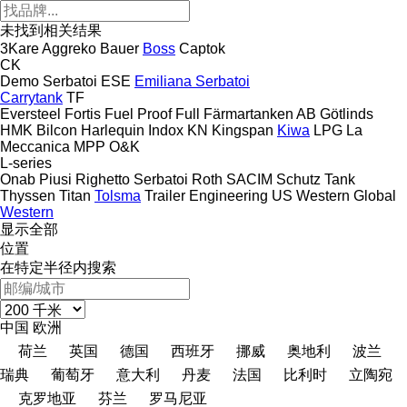
未找到相关结果
3Kare
Aggreko
Bauer
Boss
Captok
CK
Demo Serbatoi
ESE
Emiliana Serbatoi
Carrytank
TF
Eversteel
Fortis
Fuel Proof
Full
Färmartanken AB
Götlinds
HMK Bilcon
Harlequin
Indox
KN
Kingspan
Kiwa
LPG
La
Meccanica
MPP
O&K
L-series
Onab
Piusi
Righetto Serbatoi
Roth
SACIM
Schutz
Tank
Thyssen
Titan
Tolsma
Trailer Engineering
US
Western Global
Western
显示全部
位置
在特定半径内搜索
中国
欧洲
荷兰
英国
德国
西班牙
挪威
奥地利
波兰
瑞典
葡萄牙
意大利
丹麦
法国
比利时
立陶宛
克罗地亚
芬兰
罗马尼亚