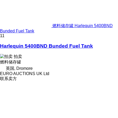
燃料储存罐 Harlequin 5400BND
Bunded Fuel Tank
11
Harlequin 5400BND Bunded Fuel Tank
拍卖
燃料储存罐
英国, Dromore
EURO AUCTIONS UK Ltd
联系卖方