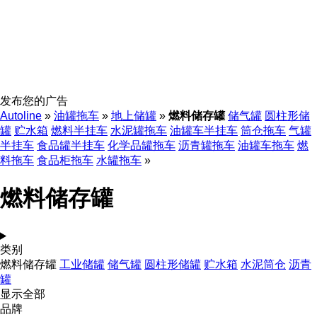
发布您的广告
Autoline
»
油罐拖车
»
地上储罐
»
燃料储存罐
储气罐
圆柱形储
罐
贮水箱
燃料半挂车
水泥罐拖车
油罐车半挂车
筒仓拖车
气罐
半挂车
食品罐半挂车
化学品罐拖车
沥青罐拖车
油罐车拖车
燃
料拖车
食品柜拖车
水罐拖车
»
燃料储存罐
类别
燃料储存罐
工业储罐
储气罐
圆柱形储罐
贮水箱
水泥筒仓
沥青
罐
显示全部
品牌