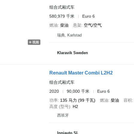
组合式厢式车
580,979 千米
Euro 6
燃油
柴油
悬架
空气/空气
瑞典, Karlstad
视频
Klaravik Sweden
Renault Master Combi L2H2
组合式厢式车
2020
90,000 千米
Euro 6
功率
135 马力 (99 千瓦)
燃油
柴油
容积
高度 (型号)
H2
西班牙
Inniauto SL