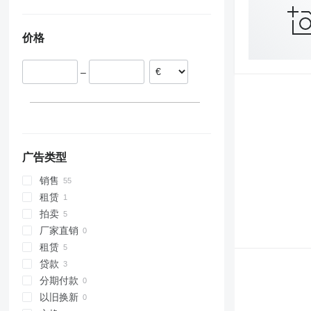
波兰
荷兰
价格
法国
立陶宛
–
西班牙
德国
爱沙尼亚
瑞典
显示全部
广告类型
销售
租赁
拍卖
厂家直销
租赁
贷款
分期付款
以旧换新