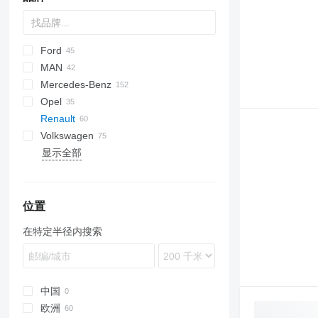
Ford
Jumper
Ducato
MAN
Jumpy
Scudo
L-series
Daily
Mercedes-Benz
Talento
Transit
TGE
Opel
Sprinter
Caravan
Renault
V-Class
Clipper
Movano
Boxer
Volkswagen
Vario
NV
Vivaro
Expert
Master
Hiace
2206
显示全部
Viano
Vanette
T-series
Lite Ace
Caravelle
Master 2.3
Vito
Trafic
Proace
Crafter
eVito
Voxy
Golf
Trafic 1.6
LT
Trafic 2.0
位置
Multivan
在特定半径内搜索
Transporter
中国
欧洲