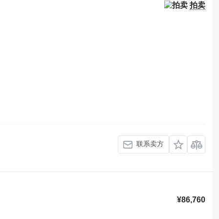
拍卖
联系卖方
¥86,760