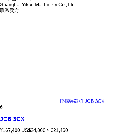
Shanghai Yikun Machinery Co., Ltd.
联系卖方
挖掘装载机 JCB 3CX
6
JCB 3CX
¥167,400
US$24,800
≈ €21,460