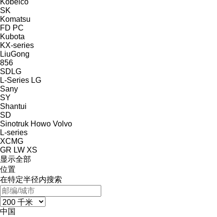
Kobelco
SK
Komatsu
FD
PC
Kubota
KX-series
LiuGong
856
SDLG
L-Series
LG
Sany
SY
Shantui
SD
Sinotruk Howo
Volvo
L-series
XCMG
GR
LW
XS
显示全部
位置
在特定半径内搜索
中国