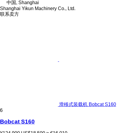
中国, Shanghai
Shanghai Yikun Machinery Co., Ltd.
联系卖方
滑移式装载机 Bobcat S160
6
Bobcat S160