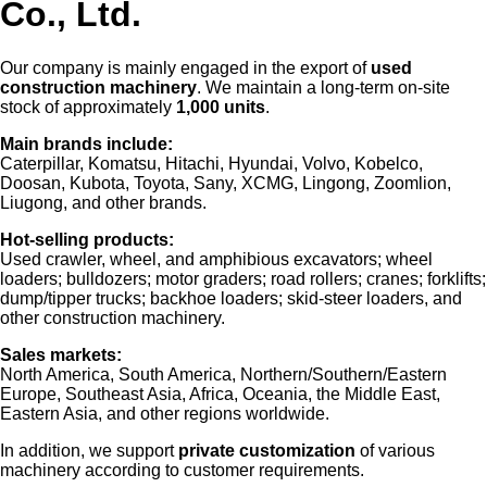
Co., Ltd.
Our company is mainly engaged in the export of
used
construction machinery
. We maintain a long-term on-site
stock of approximately
1,000 units
.
Main brands include:
Caterpillar, Komatsu, Hitachi, Hyundai, Volvo, Kobelco,
Doosan, Kubota, Toyota, Sany, XCMG, Lingong, Zoomlion,
Liugong, and other brands.
Hot-selling products:
Used crawler, wheel, and amphibious excavators; wheel
loaders; bulldozers; motor graders; road rollers; cranes; forklifts;
dump/tipper trucks; backhoe loaders; skid-steer loaders, and
other construction machinery.
Sales markets:
North America, South America, Northern/Southern/Eastern
Europe, Southeast Asia, Africa, Oceania, the Middle East,
Eastern Asia, and other regions worldwide.
In addition, we support
private customization
of various
machinery according to customer requirements.