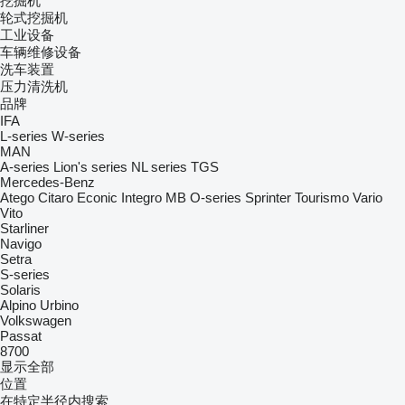
挖掘机
轮式挖掘机
工业设备
车辆维修设备
洗车装置
压力清洗机
品牌
IFA
L-series
W-series
MAN
A-series
Lion's series
NL series
TGS
Mercedes-Benz
Atego
Citaro
Econic
Integro
MB
O-series
Sprinter
Tourismo
Vario
Vito
Starliner
Navigo
Setra
S-series
Solaris
Alpino
Urbino
Volkswagen
Passat
8700
显示全部
位置
在特定半径内搜索