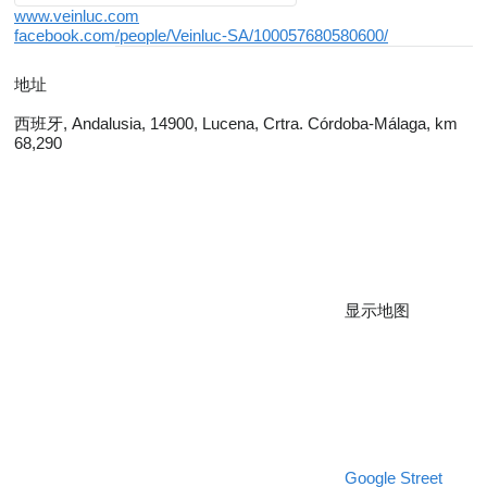
www.veinluc.com
facebook.com/people/Veinluc-SA/100057680580600/
地址
西班牙, Andalusia, 14900, Lucena, Crtra. Córdoba-Málaga, km
68,290
显示地图
Google Street