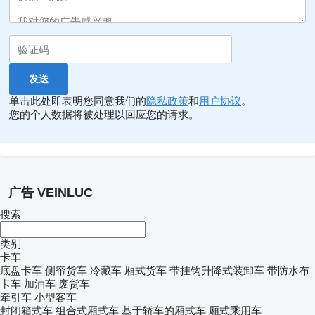
单击此处即表明您同意我们的
隐私政策
和
用户协议
。
您的个人数据将被处理以回应您的请求。
广告 VEINLUC
搜索
类别
卡车
底盘卡车
侧帘货车
冷藏车
厢式货车
带挂钩升降式装卸车
带防水布
卡车
加油车
废货车
牵引车
小型客车
封闭箱式车
组合式厢式车
基于轿车的厢式车
厢式乘用车