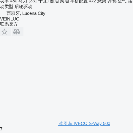
功率
450 马力 (331 千瓦)
燃油
柴油
车桥配置
4x2
悬架
弹簧/空气
驱
动类型
后轮驱动
西班牙, Lucena City
VEINLUC
联系卖方
牵引车 IVECO S-Way 500
7