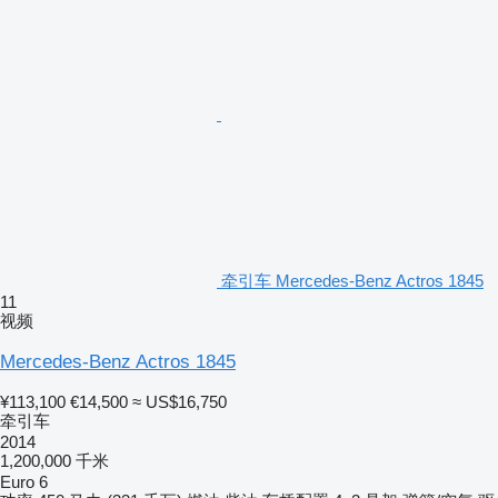
牵引车 Mercedes-Benz Actros 1845
11
视频
Mercedes-Benz Actros 1845
¥113,100
€14,500
≈ US$16,750
牵引车
2014
1,200,000 千米
Euro 6