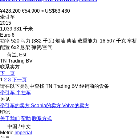
¥428,200
€54,900
≈ US$63,430
牵引车
2015
1,039,331 千米
Euro 6
功率
520 马力 (382 千瓦)
燃油
柴油
载重能力
16,507 千克
车桥
配置
6x2
悬架
弹簧/空气
荷兰, Est
TN Trading BV
联系卖方
下一页
1
2
3
下一页
请在以下类别中查找 TN Trading BV 经销商的设备
牵引车
半挂车
另见
牵引车的卖方
Scania的卖方
Volvo的卖方
印记
关于我们
帮助
联系方式
中国 / 中文
Metric
Imperial