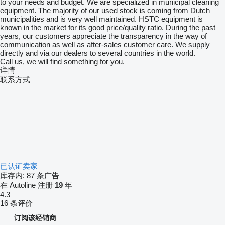
to your needs and budget. We are specialized in municipal cleaning
equipment. The majority of our used stock is coming from Dutch
municipalities and is very well maintained. HSTC equipment is
known in the market for its good price/quality ratio. During the past
years, our customers appreciate the transparency in the way of
communication as well as after-sales customer care. We supply
directly and via our dealers to several countries in the world.
Call us, we will find something for you.
详情
联系方式
已认证卖家
库存内:
87 条广告
在 Autoline 注册
19
年
4.3
16 条评价
订阅该经销商