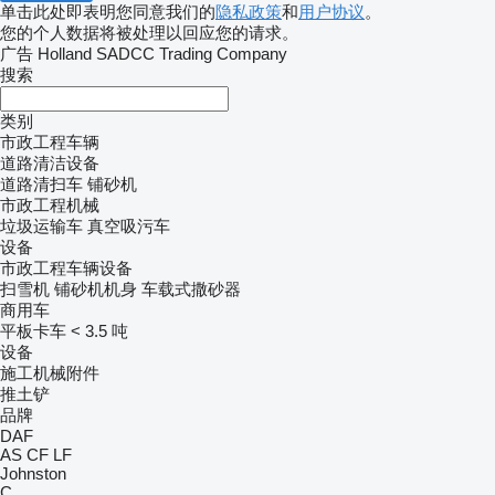
单击此处即表明您同意我们的
隐私政策
和
用户协议
。
您的个人数据将被处理以回应您的请求。
广告 Holland SADCC Trading Company
搜索
类别
市政工程车辆
道路清洁设备
道路清扫车
铺砂机
市政工程机械
垃圾运输车
真空吸污车
设备
市政工程车辆设备
扫雪机
铺砂机机身
车载式撒砂器
商用车
平板卡车 < 3.5 吨
设备
施工机械附件
推土铲
品牌
DAF
AS
CF
LF
Johnston
C