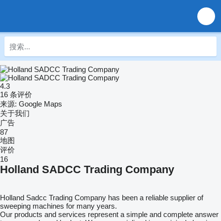
4.3
16 条评价
来源: Google Maps
关于我们
广告
87
地图
评价
16
Holland SADCC Trading Company
Holland Sadcc Trading Company has been a reliable supplier of
sweeping machines for many years.
Our products and services represent a simple and complete answer