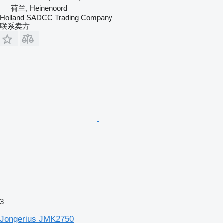
荷兰, Heinenoord
Holland SADCC Trading Company
联系卖方
3
Jongerius JMK2750