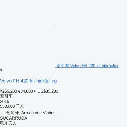
牵引车 Volvo FH 420 kit hidráulico
7
Volvo FH 420 kit hidráulico
¥265,200
€34,000
≈ US$39,280
牵引车
2016
553,000 千米
葡萄牙, Arruda dos Vinhos
SUCARRUDA
联系卖方