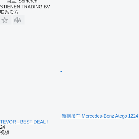
荷兰, Someren
STIENEN TRADING BV
联系卖方
新拖吊车 Mercedes-Benz Atego 1224
TEVOR - BEST DEAL !
24
视频