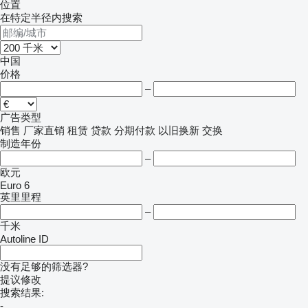
位置
在特定半径内搜索
中国
价格
–
广告类型
销售
厂家直销
租赁
贷款
分期付款
以旧换新
交换
制造年份
–
欧元
Euro 6
英里里程
–
千米
Autoline ID
没有足够的筛选器?
提议修改
搜索结果:
-