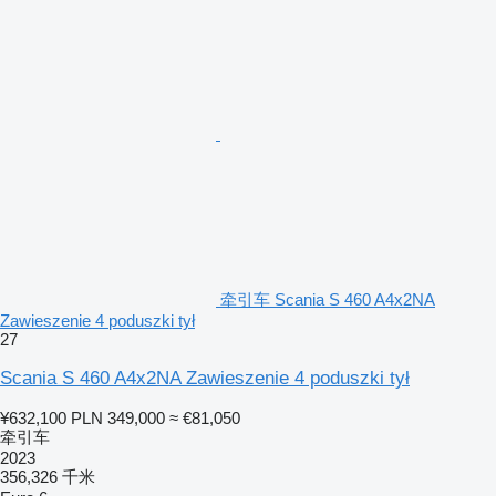
牵引车 Scania S 460 A4x2NA
Zawieszenie 4 poduszki tył
27
Scania S 460 A4x2NA Zawieszenie 4 poduszki tył
¥632,100
PLN 349,000
≈ €81,050
牵引车
2023
356,326 千米