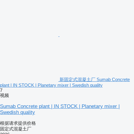
新固定式混凝土厂 Sumab Concrete
plant | IN STOCK | Planetary mixer | Swedish quality
7
视频
Sumab Concrete plant | IN STOCK | Planetary mixer |
Swedish quality
根据请求提供价格
固定式混凝土厂