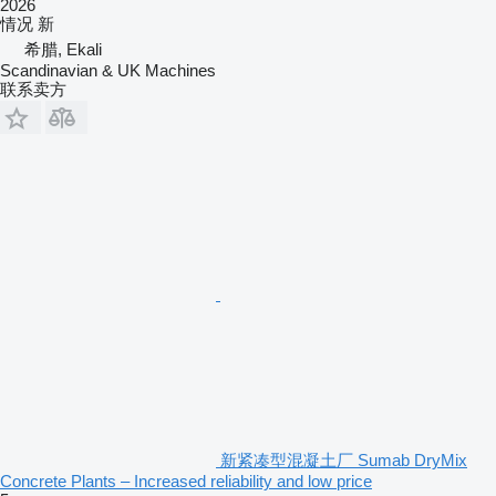
2026
情况
新
希腊, Ekali
Scandinavian & UK Machines
联系卖方
新紧凑型混凝土厂 Sumab DryMix
Concrete Plants – Increased reliability and low price