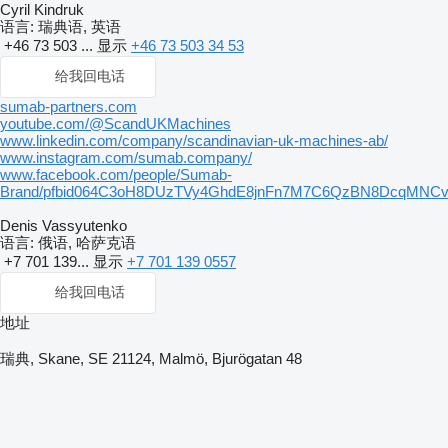
Cyril Kindruk
语言:
瑞典语, 英语
+46 73 503 ...
显示
+46 73 503 34 53
给我回电话
sumab-partners.com
youtube.com/@ScandUKMachines
www.linkedin.com/company/scandinavian-uk-machines-ab/
www.instagram.com/sumab.company/
www.facebook.com/people/Sumab-
Brand/pfbid064C3oH8DUzTVy4GhdE8jnFn7M7C6QzBN8DcqMNCvn
Denis Vassyutenko
语言:
俄语, 哈萨克语
+7 701 139...
显示
+7 701 139 0557
给我回电话
地址
瑞典, Skane, SE 21124, Malmö, Bjurögatan 48