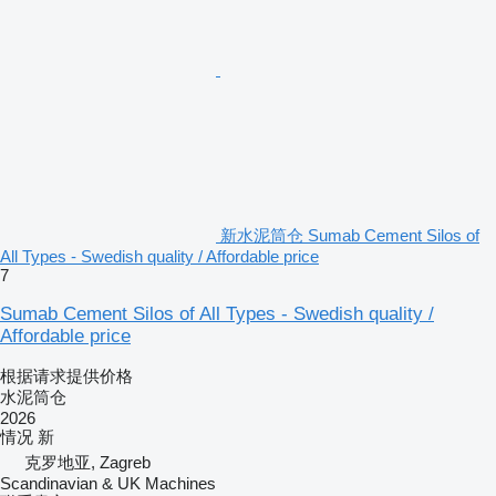
新水泥筒仓 Sumab Cement Silos of
All Types - Swedish quality / Affordable price
7
Sumab Cement Silos of All Types - Swedish quality /
Affordable price
根据请求提供价格
水泥筒仓
2026
情况
新
克罗地亚, Zagreb
Scandinavian & UK Machines