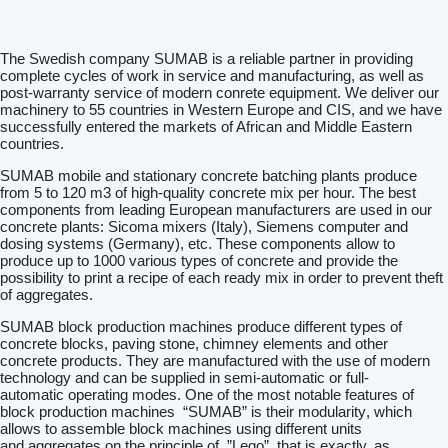
The Swedish company SUMAB is a reliable partner in providing
complete cycles of work in service and manufacturing, as well as
post-warranty service of modern conrete equipment. We deliver our
machinery to 55 countries in Western Europe and CIS, and we have
successfully entered the markets of African and Middle Eastern
countries.
SUMAB mobile and stationary concrete batching plants produce
from 5 to 120 m3 of high-quality concrete mix per hour. The best
components from leading European manufacturers are used in our
concrete plants: Sicoma mixers (Italy), Siemens computer and
dosing systems (Germany), etc. These components allow to
produce up to 1000 various types of concrete and provide the
possibility to print a recipe of each ready mix in order to prevent theft
of aggregates.
SUMAB block production machines produce different types of
concrete blocks, paving stone, chimney elements and other
concrete products. They are manufactured with the use of modern
technology and can be supplied in semi-automatic or full-
automatic
operating modes.
One of the most
notable
features of
block production machines
“SUMAB” is their
modularity
, which
allows to assemble block machines using different units
and
aggregates
on the principle of
”Lego”,
that is
exactly,
as