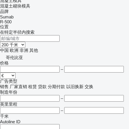
混凝土模具
混凝土砌块模具
品牌
Sumab
R-500
位置
在特定半径内搜索
中国
欧洲
非洲
其他
哥伦比亚
价格
–
广告类型
销售
厂家直销
租赁
贷款
分期付款
以旧换新
交换
制造年份
–
英里里程
–
千米
Autoline ID