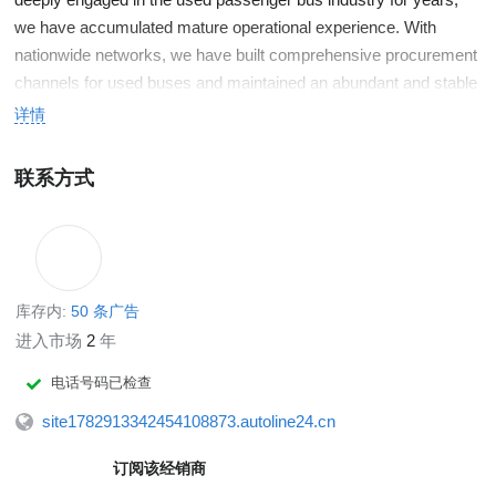
we have accumulated mature operational experience. With
nationwide networks, we have built comprehensive procurement
channels for used buses and maintained an abundant and stable
supply of complete vehicles.
详情
Equipped with our own bus modification workshop and a team of
senior technicians, we provide customized modification solutions
联系方式
including interior layout adjustment, power system upgrading and
exterior renovation tailored to local road conditions and
passenger transport demands of different countries, fully meeting
customers’ differentiated vehicle usage requirements. Our yard
always keeps over 200 units in stock, with a full range of large,
库存内:
50 条广告
medium and small buses from Yutong, King Long, Higer,
进入市场
2
年
Zhongtong and other mainstream brands readily available,
电话号码已检查
enabling short vehicle selection cycles and efficient delivery.
We have established a global professional sales network and
site1782913342454108873.autoline24.cn
formed an all-in-one service team with expertise in foreign trade,
订阅该经销商
vehicle conditions and export policies of various countries. Our