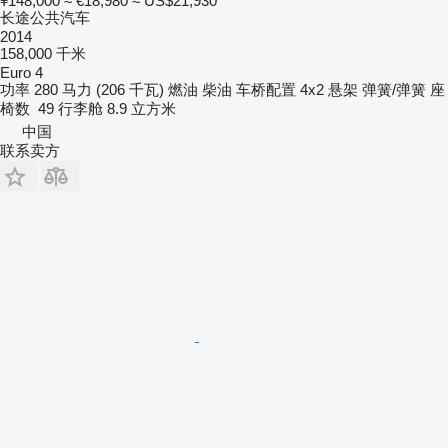
¥148,000
≈ €18,980
≈ US$21,930
长途公共汽车
2014
158,000 千米
Euro 4
功率
280 马力 (206 千瓦)
燃油
柴油
车桥配置
4x2
悬架
弹簧/弹簧
座
椅数
49
行李舱
8.9 立方米
中国
联系卖方