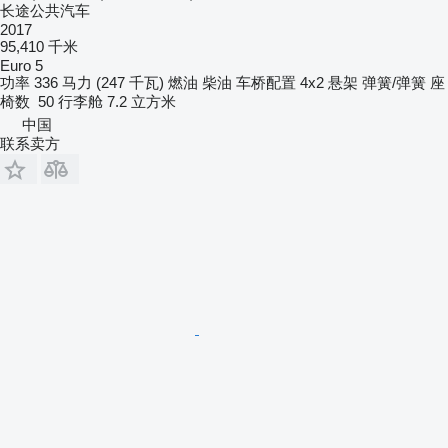
长途公共汽车
2017
95,410 千米
Euro 5
功率
336 马力 (247 千瓦)
燃油
柴油
车桥配置
4x2
悬架
弹簧/弹簧
座
椅数
50
行李舱
7.2 立方米
中国
联系卖方