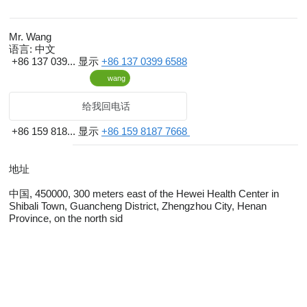
team provides full follow-up services covering vehicle selection,
customized modification, complete vehicle inspection, customs
documentation and international logistics. We efficiently serve
Mr. Wang
语言:
中文
merchants from all over the world, delivering reliable and hassle-
+86 137 039...
显示
+86 137 0399 6588
free one-stop services for the export of used passenger buses.
wang
给我回电话
+86 159 818...
显示
+86 159 8187 7668
地址
中国, 450000, 300 meters east of the Hewei Health Center in
Shibali Town, Guancheng District, Zhengzhou City, Henan
Province, on the north sid