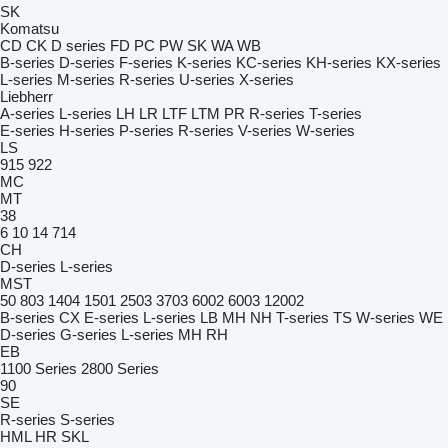
SK
Komatsu
CD
CK
D series
FD
PC
PW
SK
WA
WB
B-series
D-series
F-series
K-series
KC-series
KH-series
KX-series
L-series
M-series
R-series
U-series
X-series
Liebherr
A-series
L-series
LH
LR
LTF
LTM
PR
R-series
T-series
E-series
H-series
P-series
R-series
V-series
W-series
LS
915
922
MC
MT
38
6
10
14
714
CH
D-series
L-series
MST
50
803
1404
1501
2503
3703
6002
6003
12002
B-series
CX
E-series
L-series
LB
MH
NH
T-series
TS
W-series
WE
D-series
G-series
L-series
MH
RH
EB
1100 Series
2800 Series
90
SE
R-series
S-series
HML
HR
SKL