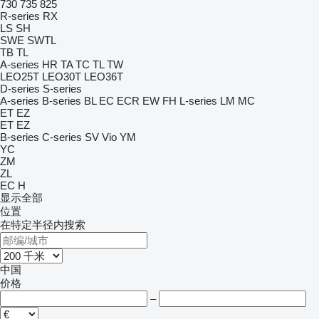
730
735
825
R-series
RX
LS
SH
SWE
SWTL
TB
TL
A-series
HR
TA
TC
TL
TW
LEO25T
LEO30T
LEO36T
D-series
S-series
A-series
B-series
BL
EC
ECR
EW
FH
L-series
LM
MC
ET
EZ
ET
EZ
B-series
C-series
SV
Vio
YM
YC
ZM
ZL
EC
H
显示全部
位置
在特定半径内搜索
中国
价格
–