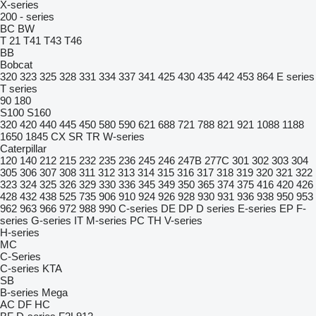
X-series
200 - series
BC
BW
T 21
T41
T43
T46
BB
Bobcat
320
323
325
328
331
334
337
341
425
430
435
442
453
864
E series
T series
90
180
S100
S160
320
420
440
445
450
580
590
621
688
721
788
821
921
1088
1188
1650
1845
CX
SR
TR
W-series
Caterpillar
120
140
212
215
232
235
236
245
246
247B
277C
301
302
303
304
305
306
307
308
311
312
313
314
315
316
317
318
319
320
321
322
323
324
325
326
329
330
336
345
349
350
365
374
375
416
420
426
428
432
438
525
735
906
910
924
926
928
930
931
936
938
950
953
962
963
966
972
988
990
C-series
DE
DP
D series
E-series
EP
F-
series
G-series
IT
M-series
PC
TH
V-series
H-series
MC
C-Series
C-series
KTA
SB
B-series
Mega
AC
DF
HC