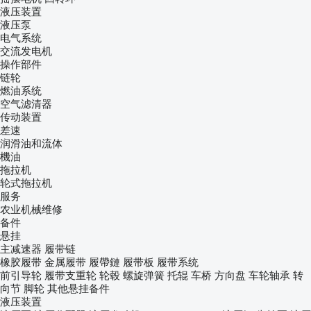
液压装置
液压泵
电气系统
交流发电机
操作部件
链轮
燃油系统
空气滤清器
传动装置
差速
润滑油和流体
機油
拖拉机
轮式拖拉机
服务
农业机械维修
备件
悬挂
主减速器
履带链
橡胶履带
金属履带
履帶鏈
履带板
履带系统
前引导轮
履带支重轮
轮毂
螺旋弹簧
托辊
车桥
方向盘
车轮轴承
转
向节
脚轮
其他悬挂备件
液压装置