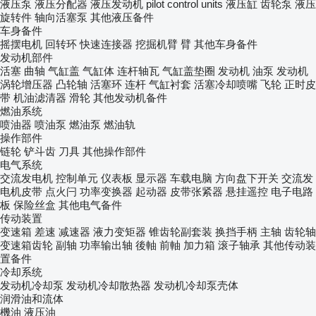
液压泵
液压分配器
液压发动机
pilot control units
液压缸
齿轮泵
液压
旋转件
轴向活塞泵
其他液压备件
车身备件
摇摆电机
回转环
快速连接器
挖掘机臂
臂
其他车身备件
发动机部件
活塞
曲轴
气缸盖
气缸体
连杆轴瓦
气缸盖垫圈
发动机
油泵
发动机
涡轮增压器
凸轮轴
活塞环
连杆
气缸衬套
活塞冷却喷嘴
飞轮
正时皮
带
机油滤清器
滑轮
其他发动机备件
燃油系统
喷油器
喷油泵
燃油泵
燃油轨
操作部件
链轮
铲斗齿
刀具
其他操作部件
电气系统
交流发电机
控制单元
仪表板
显示器
车载电脑
方向盘下开关
交流发
电机皮带
点火闩
功率变换器
起动器
皮带张紧器
悬挂遥控
电子电路
板
保险丝盒
其他电气备件
传动装置
变速箱
差速
减速器
液力变矩器
锥齿轮副套装
换挡手柄
主轴
齿轮轴
变速箱齿轮
副轴
功率输出轴
後軸
前軸
加力箱
滚子轴承
其他传动装
置备件
冷却系统
发动机冷却泵
发动机冷却散热器
发动机冷却泵壳体
润滑油和流体
機油
液压油