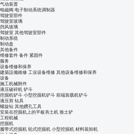
气动装置
电磁阀
电子制动系统调制器
驾驶室部件
驾驶室玻璃
挡风玻璃
驾驶室
其他驾驶室部件
制动系统
制动盘
其他备件
维修套件
备件
紧固件
服务
设备维修和保养
建築設備維修
工业设备维修
其他设备维修和保养
设备
施工机械附件
液压破碎机
铲斗
挖掘机铲斗
小型挖掘机铲斗
前端装载机铲斗
液压剪
钻具
螺旋钻
其他鑽孔工具
安装在挖掘机上的平板夯土机
推土铲
工程机械
挖掘机
履带式挖掘机
轮式挖掘机
小型挖掘机
材料装卸机