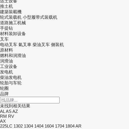
运土设备
推土机
建築裝載機
轮式装载机
小型履带式装载机
道路施工机械
手提钻
材料装卸设备
叉车
电动叉车
氣叉車
柴油叉车
侧装机
原材料
燃料和润滑油
润滑油
工业设备
发电机
柴油发电机
轮胎与车轮
轮圈
品牌
未找到相关结果
AL
AS
AZ
RM
RV
AX
225LC
1302
1304
1404
1604
1704
1804
AR