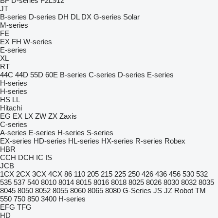
BF
D-series
F2L912
JT
B-series
D-series
DH
DL
DX
G-series
Solar
M-series
FE
EX
FH
W-series
E-series
XL
RT
44C
44D
55D
60E
B-series
C-series
D-series
E-series
H-series
H-series
HS
LL
Hitachi
EG
EX
LX
ZW
ZX
Zaxis
C-series
A-series
E-series
H-series
S-series
EX-series
HD-series
HL-series
HX-series
R-series
Robex
HBR
CCH
DCH
IC
IS
JCB
1CX
2CX
3CX
4CX
86
110
205
215
225
250
426
436
456
530
532
535
537
540
8010
8014
8015
8016
8018
8025
8026
8030
8032
8035
8045
8050
8052
8055
8060
8065
8080
G-Series
JS
JZ
Robot
TM
550
750
850
3400
H-series
EFG
TFG
HD