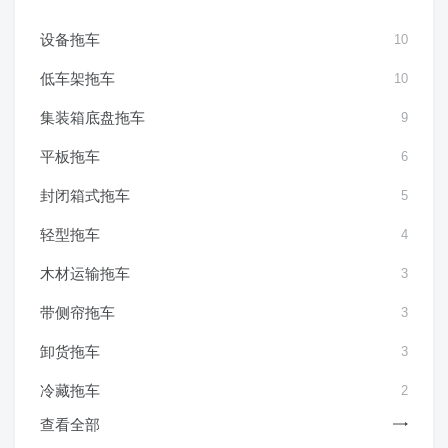
设备拖车
10
低车架拖车
10
集装箱底盘拖车
9
平板拖车
6
封闭箱式拖车
5
轻型拖车
4
木材运输拖车
3
带侧帘拖车
3
卸货拖车
3
冷藏拖车
2
查看全部