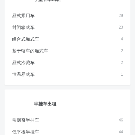
厢式乘用车
29
封闭箱式车
23
组合式厢式车
4
基于轿车的厢式车
2
厢式冷藏车
2
恒温厢式车
1
半挂车出租
带侧帘半挂车
46
低平板半挂车
44