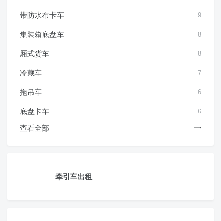
带防水布卡车
9
集装箱底盘车
8
厢式货车
8
冷藏车
7
拖吊车
6
底盘卡车
6
查看全部
牵引车出租