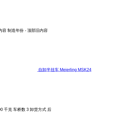
内容
制造年份 - 顶部旧内容
自卸半挂车 Meierling MSK24
00 千克
车桥数
3
卸货方式
后