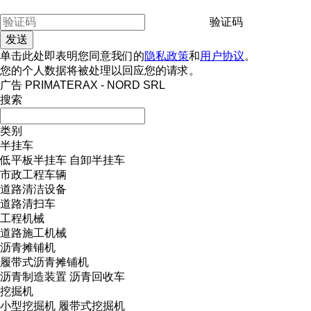
验证码
单击此处即表明您同意我们的
隐私政策
和
用户协议
。
您的个人数据将被处理以回应您的请求。
广告 PRIMATERAX - NORD SRL
搜索
类别
半挂车
低平板半挂车
自卸半挂车
市政工程车辆
道路清洁设备
道路清扫车
工程机械
道路施工机械
沥青摊铺机
履带式沥青摊铺机
沥青制造装置
沥青回收车
挖掘机
小型挖掘机
履带式挖掘机