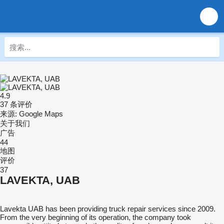
4.9
37 条评价
来源: Google Maps
关于我们
广告
44
地图
评价
37
LAVEKTA, UAB
Lavekta UAB has been providing truck repair services since 2009.
From the very beginning of its operation, the company took