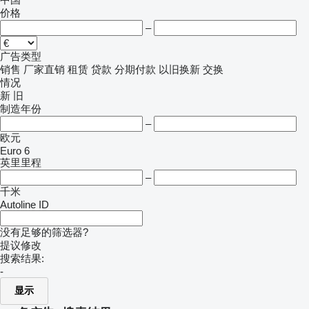
价格
–
广告类型
销售
厂家直销
租赁
贷款
分期付款
以旧换新
交换
情况
新
旧
制造年份
–
欧元
Euro 6
英里里程
–
千米
Autoline ID
没有足够的筛选器?
提议修改
搜索结果:
-
显示