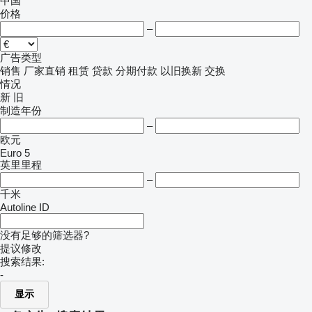
中国
价格
–
广告类型
销售
厂家直销
租赁
贷款
分期付款
以旧换新
交换
情况
新
旧
制造年份
–
欧元
Euro 5
英里里程
–
千米
Autoline ID
没有足够的筛选器?
提议修改
搜索结果:
-
显示