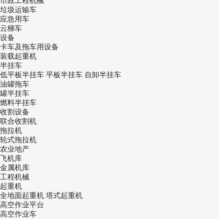
市政工程机械
垃圾运输车
应急用车
云梯车
设备
卡车及拖车用设备
装载起重机
半挂车
低平板半挂车
平板半挂车
自卸半挂车
油罐拖车
罐半挂车
燃料半挂车
收割设备
联合收割机
拖拉机
轮式拖拉机
农业地产
飞机库
金属机库
工程机械
起重机
全地面起重机
塔式起重机
高空作业平台
高空作业车