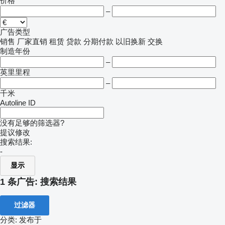
价格
–
广告类型
销售
厂家直销
租赁
贷款
分期付款
以旧换新
交换
制造年份
–
英里里程
–
千米
Autoline ID
没有足够的筛选器?
提议修改
搜索结果:
-
显示
1 条广告:
搜索结果
过滤器
分类
:
发布于