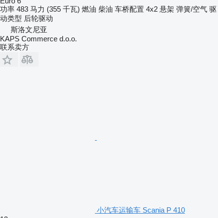
Euro 6
功率
483 马力 (355 千瓦)
燃油
柴油
车桥配置
4x2
悬架
弹簧/空气
驱
动类型
后轮驱动
斯洛文尼亚
KAPS Commerce d.o.o.
联系卖方
小汽车运输车 Scania P 410