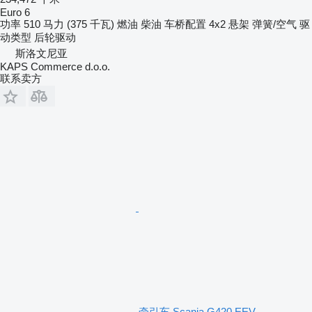
Euro 6
功率
510 马力 (375 千瓦)
燃油
柴油
车桥配置
4x2
悬架
弹簧/空气
驱
动类型
后轮驱动
斯洛文尼亚
KAPS Commerce d.o.o.
联系卖方
牵引车 Scania G420 EEV