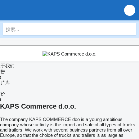
关于我们
广告
8
照片库
评价
9
KAPS Commerce d.o.o.
The company KAPS COMMERCE doo is a young ambitious
company whose activity is the import and sale of all types of trucks
and trailers. We work with several business partners from all over
Europe, so that the choice of trucks and trailers is as large as