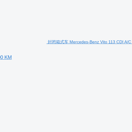
封闭箱式车 Mercedes-Benz Vito 113 CDI A/C
00 KM