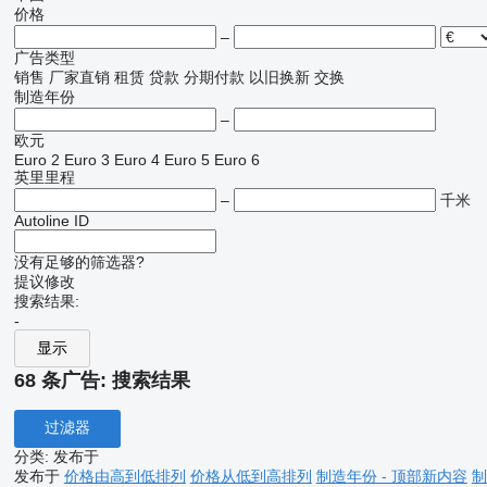
价格
–
广告类型
销售
厂家直销
租赁
贷款
分期付款
以旧换新
交换
制造年份
–
欧元
Euro 2
Euro 3
Euro 4
Euro 5
Euro 6
英里里程
–
千米
Autoline ID
没有足够的筛选器?
提议修改
搜索结果:
-
显示
68 条广告:
搜索结果
过滤器
分类
:
发布于
发布于
价格由高到低排列
价格从低到高排列
制造年份 - 顶部新内容
制