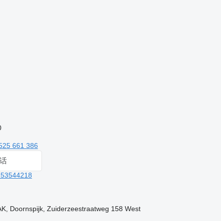
0
525 661 386
话
 53544218
K, Doornspijk, Zuiderzeestraatweg 158 West