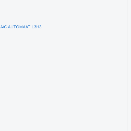
 A/C AUTOMAAT L3H3