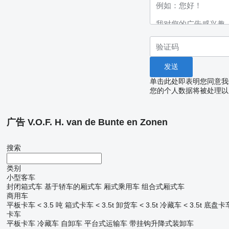
单击此处即表明您同意我
您的个人数据将被处理以
广告 V.O.F. H. van de Bunte en Zonen
搜索
类别
小型客车
封闭箱式车
基于轿车的厢式车
厢式乘用车
组合式厢式车
商用车
平板卡车 < 3.5 吨
箱式卡车 < 3.5t
卸货车 < 3.5t
冷藏车 < 3.5t
底盘卡车 
卡车
平板卡车
冷藏车
自卸车
平台式运输车
带挂钩升降式装卸车