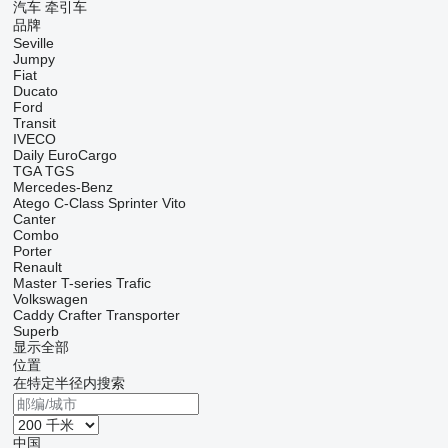
汽车
牵引车
品牌
Seville
Jumpy
Fiat
Ducato
Ford
Transit
IVECO
Daily
EuroCargo
TGA
TGS
Mercedes-Benz
Atego
C-Class
Sprinter
Vito
Canter
Combo
Porter
Renault
Master
T-series
Trafic
Volkswagen
Caddy
Crafter
Transporter
Superb
显示全部
位置
在特定半径内搜索
中国