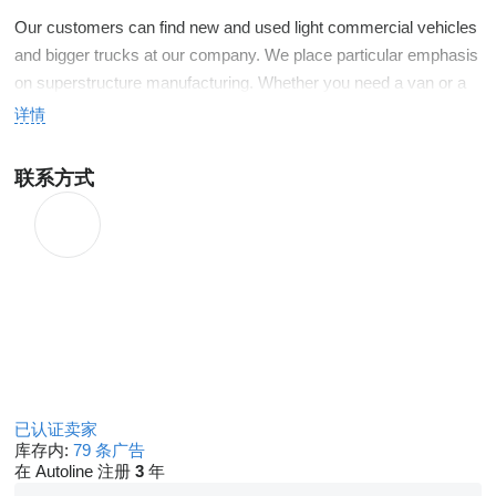
Our customers can find new and used light commercial vehicles
and bigger trucks at our company. We place particular emphasis
on superstructure manufacturing. Whether you need a van or a
flatbed, tipper, box, tarpaulin, refrigerated, tailgate, crane or even
详情
more unique orders. We are ISO 9001:2015 certified for truck
body manufacturing.
联系方式
Our expert colleagues are at home in the fields of sales, leasing,
service and bodybuilding.
We sell cars domesticall and abroad too.
We are delighted to have many satisfied, returning clients among
them. We hope to welcome you among our clients soon!
已认证卖家
库存内:
79 条广告
在 Autoline 注册
3
年