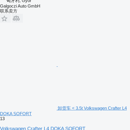
匈牙利, Gyor
Galgoczi Auto GmbH
联系卖方
卸货车 < 3.5t Volkswagen Crafter L4
DOKA SOFORT
13
Volkswagen Crafter L4 DOKA SOFORT