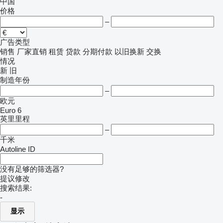
中国
价格
–
广告类型
销售
厂家直销
租赁
贷款
分期付款
以旧换新
交换
情况
新
旧
制造年份
–
欧元
Euro 6
英里里程
–
千米
Autoline ID
没有足够的筛选器?
提议修改
搜索结果:
-
显示