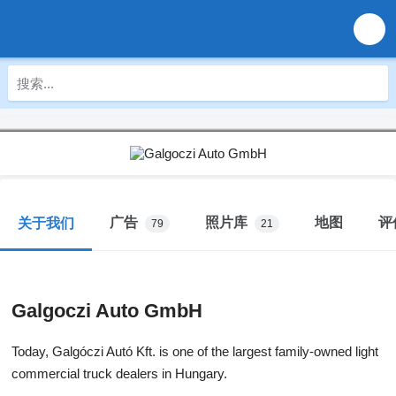
广告
照片库
地图
评
关于我们
79
21
Galgoczi Auto GmbH
Today, Galgóczi Autó Kft. is one of the largest family-owned light
commercial truck dealers in Hungary.