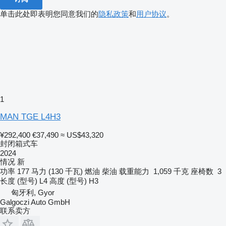
单击此处即表明您同意我们的
隐私政策
和
用户协议
。
1
MAN TGE L4H3
¥292,400
€37,490
≈ US$43,320
封闭箱式车
2024
情况
新
功率
177 马力 (130 千瓦)
燃油
柴油
载重能力
1,059 千克
座椅数
3
长度 (型号)
L4
高度 (型号)
H3
匈牙利, Gyor
Galgoczi Auto GmbH
联系卖方