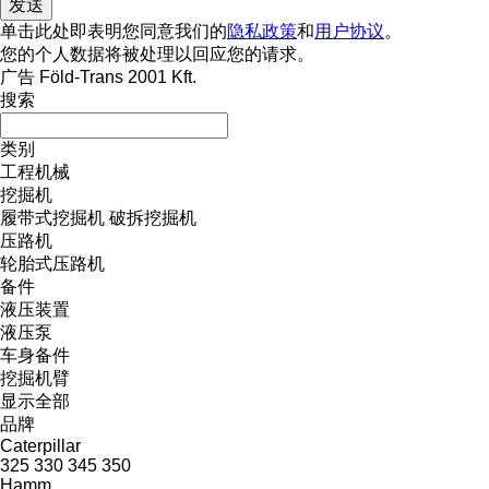
单击此处即表明您同意我们的
隐私政策
和
用户协议
。
您的个人数据将被处理以回应您的请求。
广告 Föld-Trans 2001 Kft.
搜索
类别
工程机械
挖掘机
履带式挖掘机
破拆挖掘机
压路机
轮胎式压路机
备件
液压装置
液压泵
车身备件
挖掘机臂
显示全部
品牌
Caterpillar
325
330
345
350
Hamm