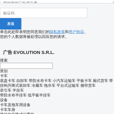
单击此处即表明您同意我们的
隐私政策
和
用户协议
。
您的个人数据将被处理以回应您的请求。
广告 EVOLUTION S.R.L.
搜索
类别
卡车
底盘卡车
自卸车
带防水布卡车
小汽车运输车
平板卡车
厢式货车
带
挂钩升降式装卸车
冷藏车
拖吊车
平台式运输车
侧帘货车
牵引车
半挂车
带防水布半挂车
低平板半挂车
设备
卡车及拖车用设备
卡车车身