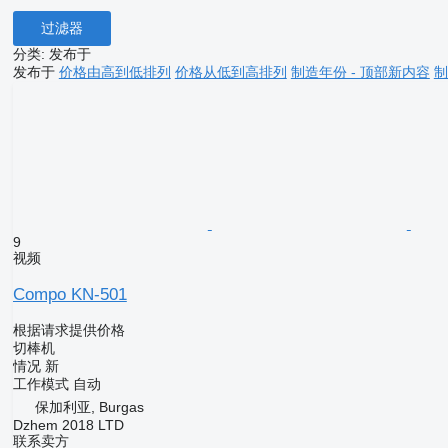
过滤器
分类
:
发布于
发布于
价格由高到低排列
价格从低到高排列
制造年份 - 顶部新内容
制
9
视频
Compo KN-501
根据请求提供价格
切棒机
情况
新
工作模式
自动
保加利亚, Burgas
Dzhem 2018 LTD
联系卖方