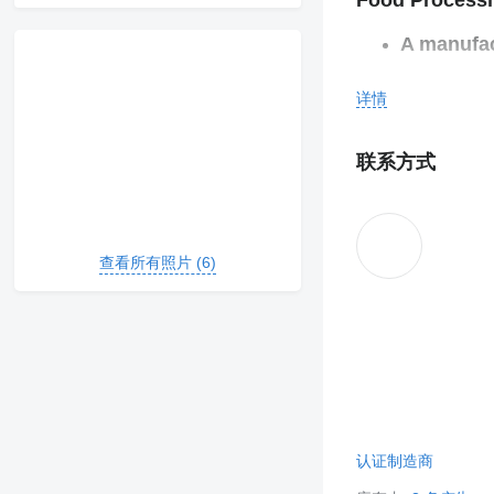
Food Processi
A manufac
Brand tha
详情
cooperati
Universal
联系方式
safety re
Powerful 
查看所有照片 (6)
Competitiv
认证制造商