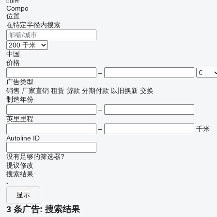
Compo
位置
在特定半径内搜索
中国
价格
–
广告类型
销售
厂家直销
租赁
贷款
分期付款
以旧换新
交换
制造年份
–
英里里程
–
千米
Autoline ID
没有足够的筛选器?
提议修改
搜索结果:
-
显示
3 条广告:
搜索结果