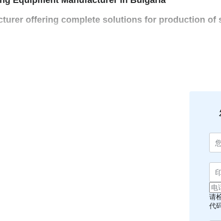
ng Equipment Manufacturer in Bulgaria
turer offering complete solutions for production of
t has received worldwide recognition, trust of cust
on.
, easy to maintain and reliable in operation equipme
quirements (ISO 9001-2015, CE marking, requirements 
development team, individual approach to the custo
e price resulting from the consistent financial and 
请
代