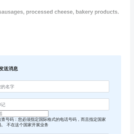
 sausages, processed cheese, bakery products.
omers earned by decades of good faith
nt that meets the most modern quality and
of the EU Safety Directives).
mer`s requirements.
发送消息
economic policy of the enterprise.
检查号码：您必须指定国际格式的电话号码，而且指定国家
码。
不在这个国家开展业务