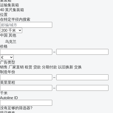
集装箱
运输集装箱
40 英尺集装箱
位置
在特定半径内搜索
中国
其他
乌克兰
价格
–
广告类型
销售
厂家直销
租赁
贷款
分期付款
以旧换新
交换
制造年份
–
英里里程
–
千米
Autoline ID
没有足够的筛选器?
提议修改