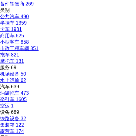
备件销售商
269
类别
公共汽车
490
半挂车
1359
卡车
1931
商用车
625
小型客车
858
市政工程车辆
851
拖车
821
摩托车
131
服务
69
机场设备
50
水上运输
62
汽车
639
油罐拖车
473
牵引车
1605
空运
1
设备
689
铁路设备
32
集装箱
122
露营车
174