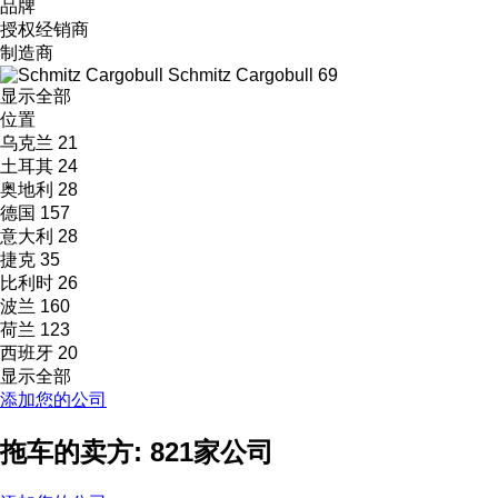
品牌
授权经销商
制造商
Schmitz Cargobull
69
显示全部
位置
乌克兰
21
土耳其
24
奥地利
28
德国
157
意大利
28
捷克
35
比利时
26
波兰
160
荷兰
123
西班牙
20
显示全部
添加您的公司
拖车的卖方: 821家公司