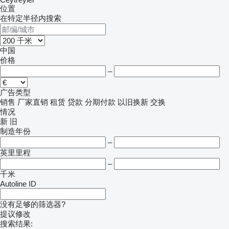
位置
在特定半径内搜索
中国
价格
–
广告类型
销售
厂家直销
租赁
贷款
分期付款
以旧换新
交换
情况
新
旧
制造年份
–
英里里程
–
千米
Autoline ID
没有足够的筛选器?
提议修改
搜索结果: