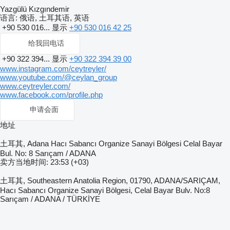
Yazgülü Kızgındemir
语言:
俄语, 土耳其语, 英语
+90 530 016...
显示
+90 530 016 42 25
给我回电话
+90 322 394...
显示
+90 322 394 39 00
www.instagram.com/ceytreyler/
www.youtube.com/@ceylan_group
www.ceytreyler.com/
www.facebook.com/profile.php
申请会面
地址
土耳其, Adana Hacı Sabancı Organize Sanayi Bölgesi Celal Bayar
Bul. No: 8 Sarıçam / ADANA
卖方当地时间: 23:53 (+03)
土耳其, Southeastern Anatolia Region, 01790, ADANA/SARIÇAM,
Hacı Sabancı Organize Sanayi Bölgesi, Celal Bayar Bulv. No:8
Sarıçam / ADANA / TÜRKİYE